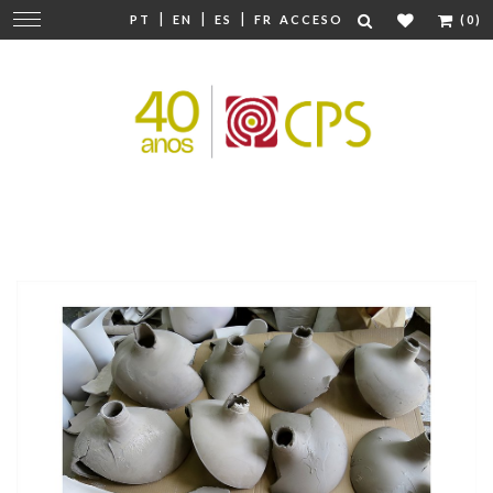
|
|
|
Cambiar
PT
EN
ES
FR
ACCESO
(0)
navegación