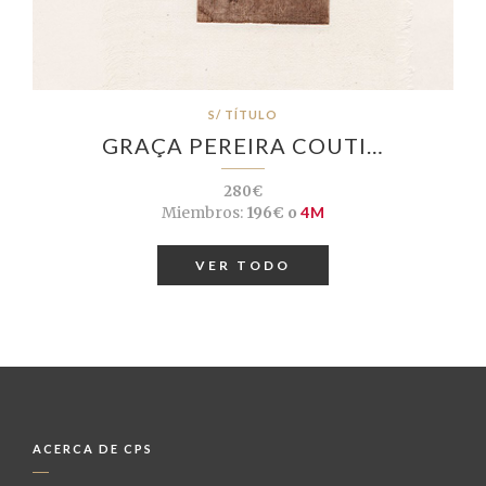
S/ TÍTULO
GRAÇA PEREIRA COUTI…
280€
Miembros:
196€ o
4M
VER TODO
ACERCA DE CPS