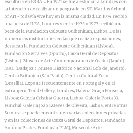
escultura en ESBAL. En 1971 se fue a estudiar a Londres con
la intención de realizar un posgrado en ST. Martins School
of Art - todavía vive hoy en la misma ciudad. En 1974 recibió
una beca de ILEA, Londres y entre 1975 y 1977 recibió una
beca de la Fundación Calouste Gulbenkian, Lisboa. De las
numerosas instituciones en las que realizó exposiciones,
destacan la Fundación Calouste Gulbenkian (Lisboa),
Fundación Serralves (Oporto), Caixa Geral de Depósitos
(Lisboa), Museo de Arte Contemporáneo de Osaka (Japón),
MAC (Badajoz ), Museo Histórico Nacional (Río de Janeiro),
Centro Británico (São Paulo), Centro Cultural Ecco
(Brasília). Expone frecuentemente en Portugal y en el
extranjero: Todd Gallery, Londres; Galeria Graça Fonseca,
Lisboa; Galería Cristina Guerra, Lisboa; Galería Porta 33,
Funchal; Galeria João Esteves de Oliveira, Lisboa, entre otras.
Su obra se puede encontrar en varias colecciones privadas
y en las colecciones de Caixa Geral de Depósitos, Fundação
António Prates, Fundação PLMJ, Museu de Arte