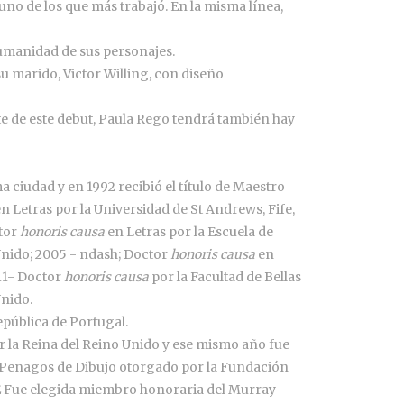
 uno de los que más trabajó. En la misma línea,
 humanidad de sus personajes.
 su marido, Victor Willing, con diseño
te de este debut, Paula Rego tendrá también hay
a ciudad y en 1992 recibió el título de Maestro
n Letras por la Universidad de St Andrews, Fife,
ctor
honoris causa
en Letras por la Escuela de
Unido; 2005 - ndash; Doctor
honoris causa
en
11- Doctor
honoris causa
por la Facultad de Bellas
nido.
epública de Portugal.
 la Reina del Reino Unido y ese mismo año fue
o Penagos de Dibujo otorgado por la Fundación
É Fue elegida miembro honoraria del Murray