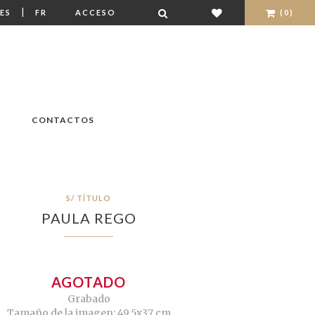
|
ES
FR
ACCESO
(0)
CONTACTOS
S/ TÍTULO
PAULA REGO
AGOTADO
Grabado
Tamaño de la imagen: 49,5x37 cm