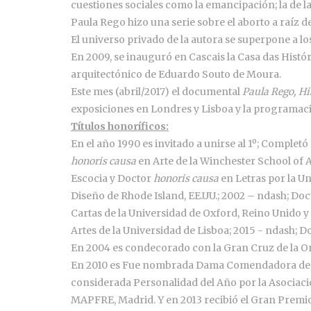
cuestiones sociales como la emancipación; la de la
Paula Rego hizo una serie sobre el aborto a raíz 
El universo privado de la autora se superpone a los
En 2009, se inauguró en Cascais la Casa das Históri
arquitectónico de Eduardo Souto de Moura.
Este mes (abril/2017) el documental
Paula Rego, Hi
exposiciones en Londres y Lisboa y la programaci
Títulos honoríficos:
En el año 1990 es invitado a unirse al 1º; Completó
honoris causa
en Arte de la Winchester School of A
Escocia y Doctor
honoris causa
en Letras por la U
Diseño de Rhode Island, EE.UU.; 2002 – ndash; Do
Cartas de la Universidad de Oxford, Reino Unido 
Artes de la Universidad de Lisboa; 2015 - ndash; 
En 2004 es condecorado con la Gran Cruz de la Or
En 2010 es Fue nombrada Dama Comendadora de la O
considerada Personalidad del Año por la Asociac
MAPFRE, Madrid. Y en 2013 recibió el Gran Prem