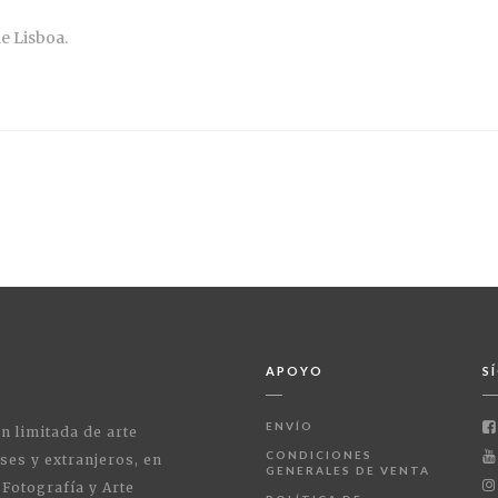
e Lisboa.
APOYO
S
ENVÍO
ón limitada de arte
CONDICIONES
ses y extranjeros, en
GENERALES DE VENTA
 Fotografía y Arte