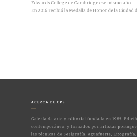
Edwards College de Cambridge ese mismo año.
En 2016 recibió la Medalla de Honor de la Ciudad d
ACERCA DE CPS
Galería de arte y editorial fundada en 1985. Edici
contemporáneo. y firmados por artistas portugue
las técnicas de Serigrafía, Aguafuerte, Litografía,