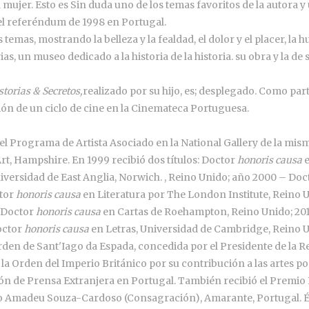
 mujer. Esto es Sin duda uno de los temas favoritos de la autora y
del referéndum de 1998 en Portugal.
 temas, mostrando la belleza y la fealdad, el dolor y el placer, la
as, un museo dedicado a la historia de la historia. su obra y la de
storias & Secretos,
realizado por su hijo, es; desplegado. Como par
ón de un ciclo de cine en la Cinemateca Portuguesa.
 el Programa de Artista Asociado en la National Gallery de la mism
rt, Hampshire. En 1999 recibió dos títulos: Doctor
honoris causa
e
niversidad de East Anglia, Norwich. , Reino Unido; año 2000 – Do
ctor
honoris causa
en Literatura por The London Institute, Reino 
y Doctor
honoris causa
en Cartas de Roehampton, Reino Unido; 20
Doctor
honoris causa
en Letras, Universidad de Cambridge, Reino U
den de Sant'Iago da Espada, concedida por el Presidente de la R
rden del Imperio Británico por su contribución a las artes por
ión de Prensa Extranjera en Portugal. También recibió el Premi
io Amadeu Souza-Cardoso (Consagración), Amarante, Portugal. 