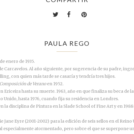
PAULA REGO
de enero de 1935.
 de Carcavelos. Al año siguiente, por sugerencia de su padre, ingr
lling, con quien más tarde se casaría y tendría tres hijos.
 Composición de Verano
en 1952.
 Ericeira hasta su muerte. 1963, año en que finaliza su beca de l
no Unido, hasta 1976, cuando fija su residencia en Londres.
 la disciplina de Pintura en la Slade School of Fine Art y en 198
erie Jane Eyre (2001-2002) para la edición de seis sellos en el Rein
al especialmente atormentado, pero sobre el que se superpone un 