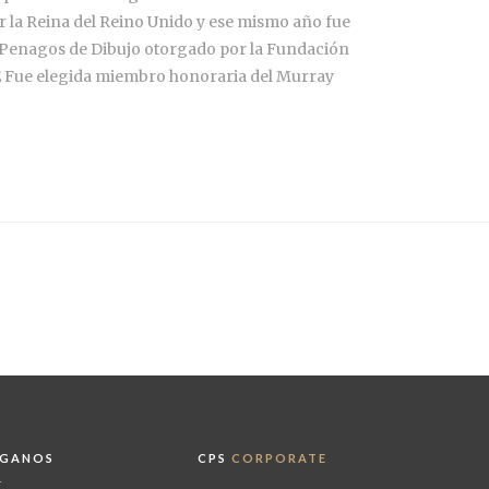
 la Reina del Reino Unido y ese mismo año fue
o Penagos de Dibujo otorgado por la Fundación
É Fue elegida miembro honoraria del Murray
ÍGANOS
CPS
CORPORATE