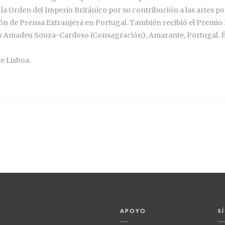
rden del Imperio Británico por su contribución a las artes por
ión de Prensa Extranjera en Portugal. También recibió el Premi
io Amadeu Souza-Cardoso (Consagración), Amarante, Portugal. 
e Lisboa.
APOYO
S