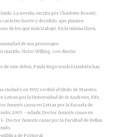
o Unido. La novela, escrita por Charlotte Brontë,
carácter fuerte y decidido, que plantea
 uno de los que más trabajó. En la misma línea,
 humanidad de sus personajes.
 su marido, Victor Willing, con diseño
te de este debut, Paula Rego tendrá también hay
a ciudad y en 1992 recibió el título de Maestro
n Letras por la Universidad de St Andrews, Fife,
ctor
honoris causa
en Letras por la Escuela de
Unido; 2005 - ndash; Doctor
honoris causa
en
11- Doctor
honoris causa
por la Facultad de Bellas
nido.
epública de Portugal.