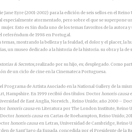
erie Jane Eyre (2001-2002) para la edición de seis sellos en el Rein
al especialmente atormentado, pero sobre el que se superpone un 
 mujer. Esto es Sin duda uno de los temas favoritos de la autora y
del referéndum de 1998 en Portugal.
 temas, mostrando la belleza y la fealdad, el dolor y el placer, la
as, un museo dedicado a la historia de la historia. su obra y la de
storias & Secretos,
realizado por su hijo, es; desplegado. Como par
ón de un ciclo de cine en la Cinemateca Portuguesa.
 el Programa de Artista Asociado en la National Gallery de la mism
rt, Hampshire. En 1999 recibió dos títulos: Doctor
honoris causa
e
niversidad de East Anglia, Norwich. , Reino Unido; año 2000 – Do
ctor
honoris causa
en Literatura por The London Institute, Reino 
y Doctor
honoris causa
en Cartas de Roehampton, Reino Unido; 20
Doctor
honoris causa
en Letras, Universidad de Cambridge, Reino U
den de Sant'Iago da Espada, concedida por el Presidente de la R