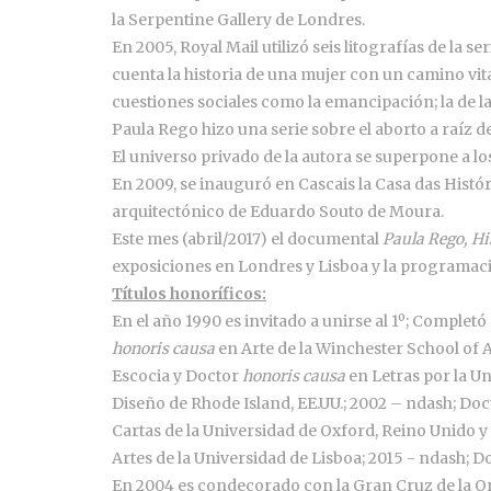
la Serpentine Gallery de Londres.
En 2005, Royal Mail utilizó seis litografías de la s
cuenta la historia de una mujer con un camino vit
cuestiones sociales como la emancipación; la de la
Paula Rego hizo una serie sobre el aborto a raíz 
El universo privado de la autora se superpone a los
En 2009, se inauguró en Cascais la Casa das Históri
arquitectónico de Eduardo Souto de Moura.
Este mes (abril/2017) el documental
Paula Rego, Hi
exposiciones en Londres y Lisboa y la programaci
Títulos honoríficos:
En el año 1990 es invitado a unirse al 1º; Completó
honoris causa
en Arte de la Winchester School of A
Escocia y Doctor
honoris causa
en Letras por la U
Diseño de Rhode Island, EE.UU.; 2002 – ndash; Do
Cartas de la Universidad de Oxford, Reino Unido 
Artes de la Universidad de Lisboa; 2015 - ndash; 
En 2004 es condecorado con la Gran Cruz de la Or