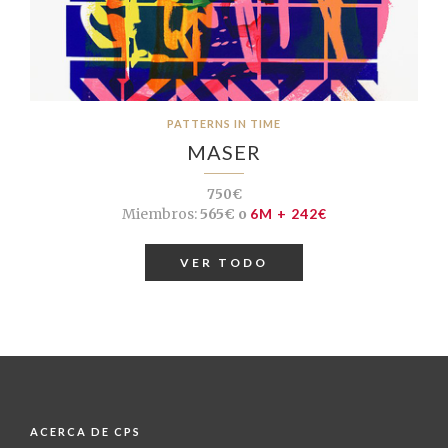
PATTERNS IN TIME
MASER
750€
Miembros:
565€ o
6M + 242€
VER TODO
ACERCA DE CPS