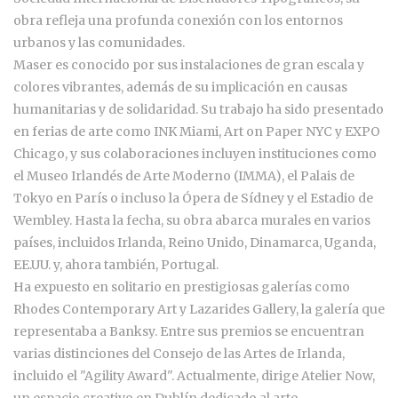
obra refleja una profunda conexión con los entornos
urbanos y las comunidades.
Maser es conocido por sus instalaciones de gran escala y
colores vibrantes, además de su implicación en causas
humanitarias y de solidaridad. Su trabajo ha sido presentado
en ferias de arte como INK Miami, Art on Paper NYC y EXPO
Chicago, y sus colaboraciones incluyen instituciones como
el Museo Irlandés de Arte Moderno (IMMA), el Palais de
Tokyo en París o incluso la Ópera de Sídney y el Estadio de
Wembley. Hasta la fecha, su obra abarca murales en varios
países, incluidos Irlanda, Reino Unido, Dinamarca, Uganda,
EE.UU. y, ahora también, Portugal.
Ha expuesto en solitario en prestigiosas galerías como
Rhodes Contemporary Art y Lazarides Gallery, la galería que
representaba a Banksy. Entre sus premios se encuentran
varias distinciones del Consejo de las Artes de Irlanda,
incluido el "Agility Award". Actualmente, dirige Atelier Now,
un espacio creativo en Dublín dedicado al arte