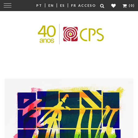
|
|
|
Cambiar
PT
EN
ES
FR
ACCESO
(0)
navegación