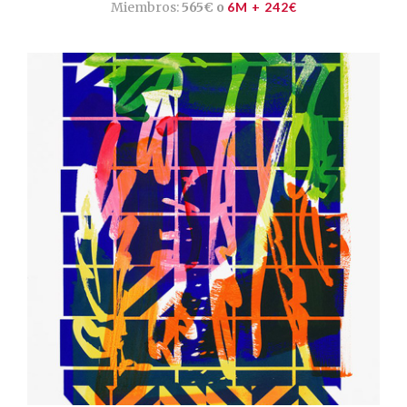
Miembros:
565€ o
6M + 242€