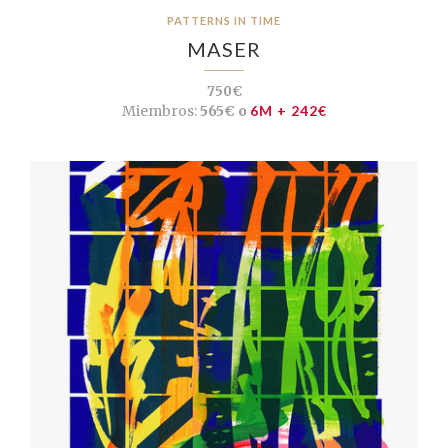
PATTERNS IN TIME
MASER
750€
Miembros:
565€ o
6M + 242€