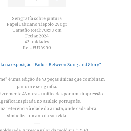
Serigrafía sobre pintura
Papel Fabriano Tiepolo 290gr
Tamaño total: 70x50 cm
Fecha: 2024
43 unidades
Ref.: EU36950
da na exposição "Fado - Between Song and Story"
ime” é uma edição de 43 peças únicas que combinam
pintura e serigrafia.
livremente 43 obras, unificadas por uma impressão
igráfica inspirada no azulejo português.
az referência à idade do artista, onde cada obra
simboliza um ano da sua vida.
---
oldurada. Acresce valor da moldura (175€).