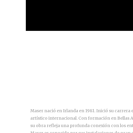
Maser nació en Irlanda en 1981. Inició su carrera e
artístico internacional. Con formación en Bellas
su obra refleja una profunda conexión con los e
Maser es conocido por sus instalaciones de gran e