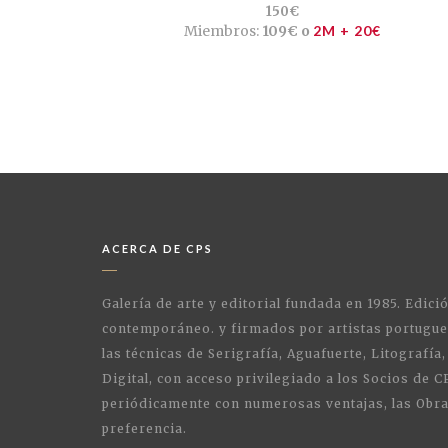
150€
Miembros:
109€ o
2M + 20€
ACERCA DE CPS
Galería de arte y editorial fundada en 1985. Edici
contemporáneo. y firmados por artistas portugue
las técnicas de Serigrafía, Aguafuerte, Litografía,
Digital, con acceso privilegiado a los Socios de C
periódicamente con numerosas ventajas, las Obra
preferencia.