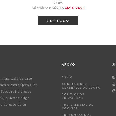
750€
Miembros:
565€ o
6M + 242€
VER TODO
APOYO
S
ENVÍO
ón limitada de arte
CONDICIONES
ses y extranjeros, en
GENERALES DE VENTA
 Fotografía y Arte
POLÍTICA DE
PS, quienes elige
PRIVACIDAD
s de Arte de tu
PREFERENCIAS DE
COOKIES
PREGUNTAS MÁS