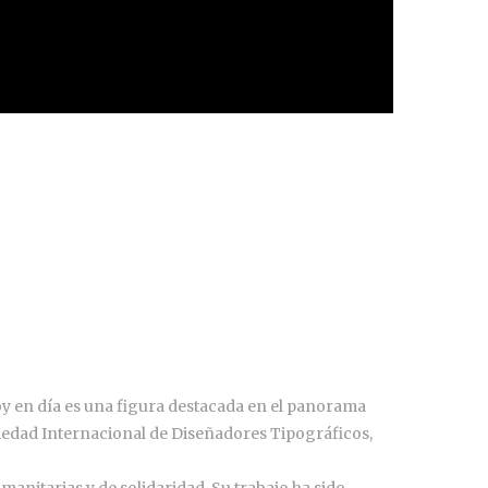
 hoy en día es una figura destacada en el panorama
ciedad Internacional de Diseñadores Tipográficos,
anitarias y de solidaridad. Su trabajo ha sido