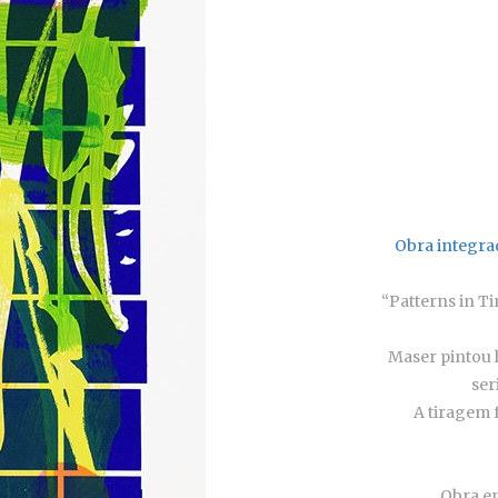
Obra integra
“Patterns in T
Maser pintou 
ser
A tiragem f
Obra em