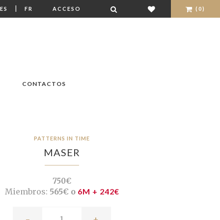
|
ES
FR
ACCESO
(0)
CONTACTOS
PATTERNS IN TIME
MASER
750€
Miembros:
565€ o
6M + 242€
-
+