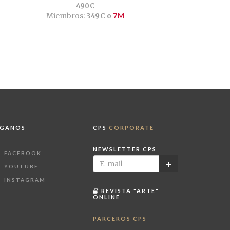
490€
Miembros:
349€ o
7M
ÍGANOS
CPS
CORPORATE
NEWSLETTER CPS
FACEBOOK
YOUTUBE
INSTAGRAM
REVISTA "ARTE"
ONLINE
PARCEROS CPS