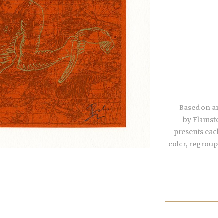
Based on an
by
Flamste
presents
each
color,
regroupi