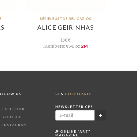
S
SÉRIE: BUSTOS RELICÁRIOS
AS
ALICE GEIRINHAS
130€
Members:
95€ or
2M
OLLOW US
CPS
CORPORATE
NEWSLETTER CPS
FACEBOOK
YOUTUBE
INSTAGRAM
ONLINE "ART"
MAGAZINE