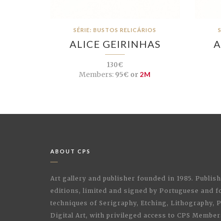
SÉRIE: BUSTOS RELICÁRIOS
ALICE GEIRINHAS
A
130€
Members:
95€ or
2M
ABOUT CPS
Art gallery and publisher founded in 1985. Publi
editions, limited and signed by Portuguese and fo
techniques of Serigraphy, Etching, Lithography,
Digital Art, with privileged access to CPS Membe