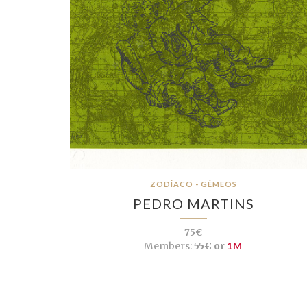
ZODÍACO - GÉMEOS
PEDRO MARTINS
75€
Members:
55€ or
1M