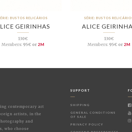
SÉRIE: BUSTOS RELICÁRIOS
SÉRIE: BUSTOS RELICÁRIO
LICE GEIRINHAS
ALICE GEIRINH
130€
130€
Members:
95€ or
2M
Members:
95€ or
2M
SUPPORT
F
SHIPPING
shing contemporary art
GENERAL CONDITIONS
reign artists, in the
OF SALE
 Photography and
PRIVACY POLICY
rs, who choose