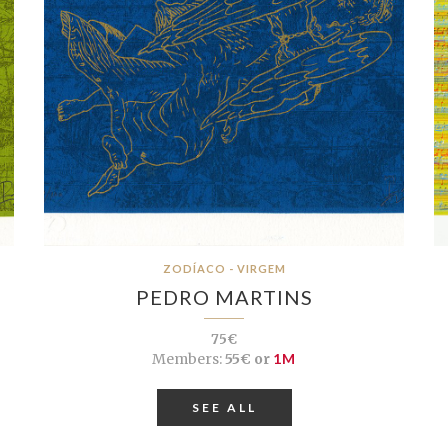
ZODÍACO - VIRGEM
PEDRO MARTINS
75€
Members:
55€ or
1M
SEE ALL