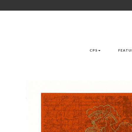
CPS
FEATU