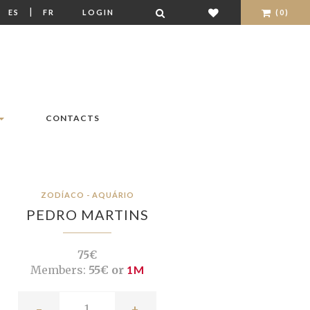
|
|
ES
FR
LOGIN
(0)
CONTACTS
ZODÍACO - AQUÁRIO
PEDRO MARTINS
75€
Members:
55€ or
1M
-
+