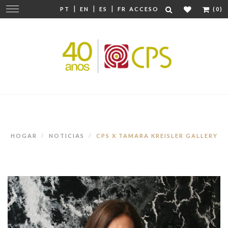
|
|
|
Cambiar
PT
EN
ES
FR
ACCESO
(0)
navegación
HOGAR
NOTICIAS
CPS X TAMARA KREISLER GALLERY