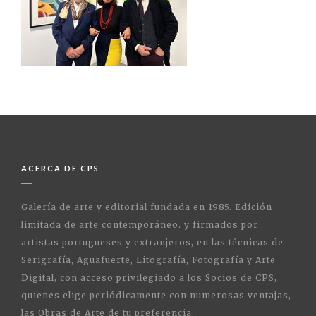
ACERCA DE CPS
Galería de arte y editorial fundada en 1985. Edición
limitada de arte contemporáneo. y firmados por
artistas portugueses y extranjeros, en las técnicas de
Serigrafía, Aguafuerte, Litografía, Fotografía y Arte
Digital, con acceso privilegiado a los Socios de CPS,
quienes elige periódicamente con numerosas ventajas,
las Obras de Arte de tu preferencia.