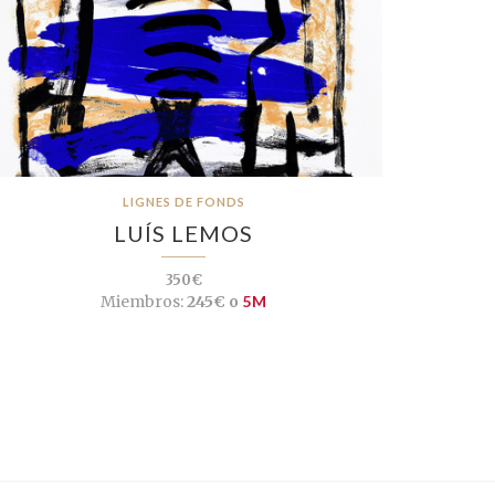
LIGNES DE FONDS
LUÍS LEMOS
350€
Miembros:
245€ o
5M