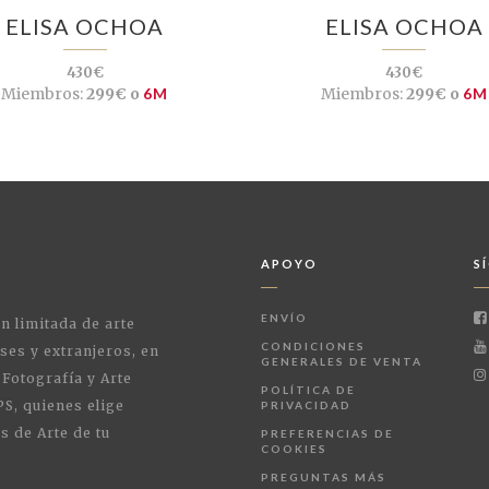
ELISA OCHOA
ELISA OCHOA
430€
430€
Miembros:
299€ o
6M
Miembros:
299€ o
6M
APOYO
S
ENVÍO
ón limitada de arte
CONDICIONES
ses y extranjeros, en
GENERALES DE VENTA
 Fotografía y Arte
POLÍTICA DE
PS, quienes elige
PRIVACIDAD
s de Arte de tu
PREFERENCIAS DE
COOKIES
PREGUNTAS MÁS