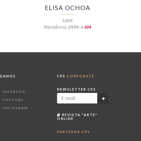
ELISA OCHOA
430€
Miembros:
299€ o
6M
ÍGANOS
CPS
CORPORATE
NEWSLETTER CPS
FACEBOOK
YOUTUBE
INSTAGRAM
REVISTA "ARTE"
ONLINE
PARCEROS CPS