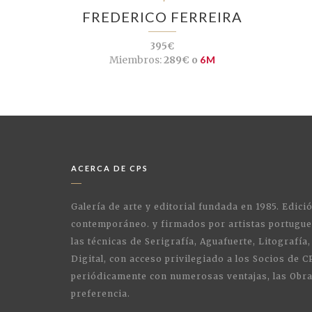
FREDERICO FERREIRA
395€
Miembros:
289€ o
6M
ACERCA DE CPS
Galería de arte y editorial fundada en 1985. Edici
contemporáneo. y firmados por artistas portugue
las técnicas de Serigrafía, Aguafuerte, Litografía,
Digital, con acceso privilegiado a los Socios de C
periódicamente con numerosas ventajas, las Obra
preferencia.