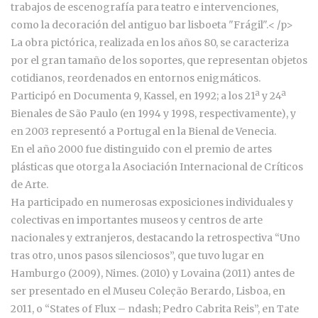
trabajos de escenografía para teatro e intervenciones,
como la decoración del antiguo bar lisboeta "Frágil".
< /p>
La obra pictórica, realizada en los años 80, se caracteriza
por el gran tamaño de los soportes, que representan objetos
cotidianos, reordenados en entornos enigmáticos.
Participó en Documenta 9, Kassel, en 1992; a los 21ª y 24ª
Bienales de São Paulo (en 1994 y 1998, respectivamente), y
en 2003 representó a Portugal en la Bienal de Venecia.
En el año 2000 fue distinguido con el premio de artes
plásticas que otorga la Asociación Internacional de Críticos
de Arte.
Ha participado en numerosas exposiciones individuales y
colectivas en importantes museos y centros de arte
nacionales y extranjeros, destacando la retrospectiva “Uno
tras otro, unos pasos silenciosos”, que tuvo lugar en
Hamburgo (2009), Nimes. (2010) y Lovaina (2011) antes de
ser presentado en el Museu Coleção Berardo, Lisboa, en
2011, o “States of Flux – ndash; Pedro Cabrita Reis”, en Tate