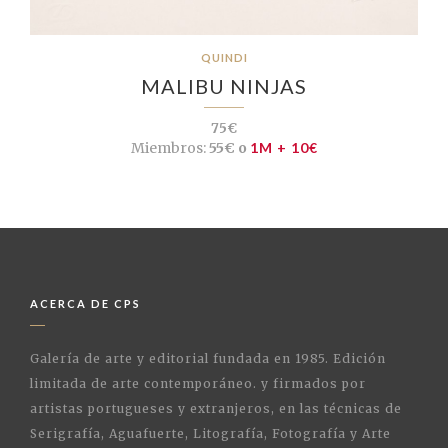
QUINDI
MALIBU NINJAS
75€
Miembros:
55€ o
1M + 10€
ACERCA DE CPS
Galería de arte y editorial fundada en 1985. Edición
limitada de arte contemporáneo. y firmados por
artistas portugueses y extranjeros, en las técnicas de
Serigrafía, Aguafuerte, Litografía, Fotografía y Arte