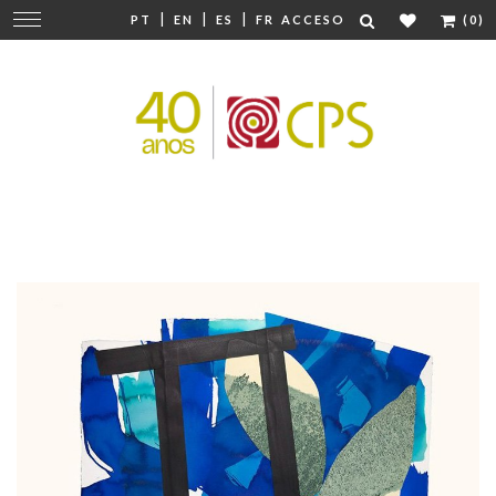
|
|
|
Cambiar
PT
EN
ES
FR
ACCESO
(0)
navegación