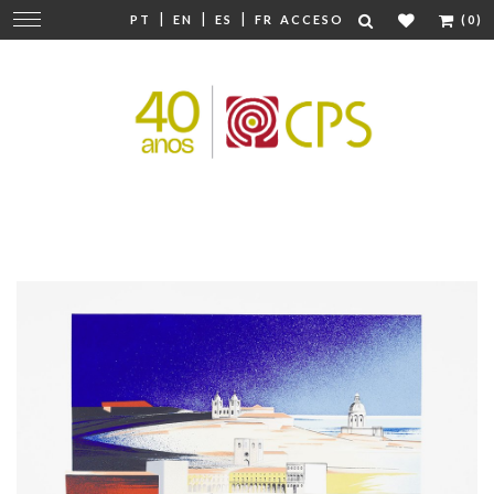
|
|
|
Cambiar
PT
EN
ES
FR
ACCESO
(0)
navegación