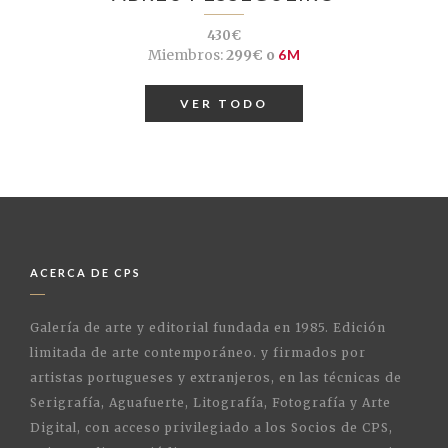
430€
Miembros:
299€ o
6M
VER TODO
ACERCA DE CPS
Galería de arte y editorial fundada en 1985. Edición
limitada de arte contemporáneo. y firmados por
artistas portugueses y extranjeros, en las técnicas de
Serigrafía, Aguafuerte, Litografía, Fotografía y Arte
Digital, con acceso privilegiado a los Socios de CPS,