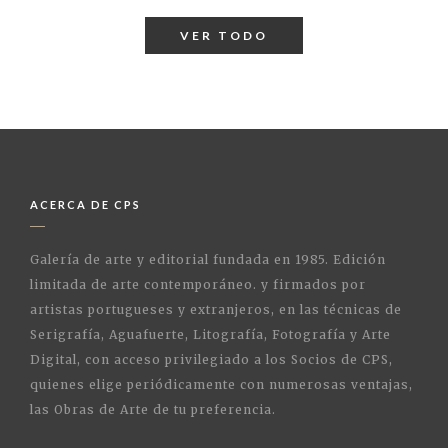
VER TODO
ACERCA DE CPS
Galería de arte y editorial fundada en 1985. Edición
limitada de arte contemporáneo. y firmados por
artistas portugueses y extranjeros, en las técnicas de
Serigrafía, Aguafuerte, Litografía, Fotografía y Arte
Digital, con acceso privilegiado a los Socios de CPS,
quienes elige periódicamente con numerosas ventajas,
las Obras de Arte de tu preferencia.