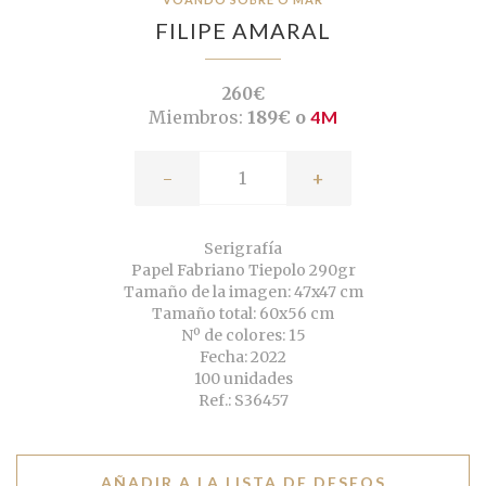
FILIPE AMARAL
260€
Miembros:
189€ o
4M
-
+
Serigrafía
Papel Fabriano Tiepolo 290gr
Tamaño de la imagen: 47x47 cm
Tamaño total: 60x56 cm
Nº de colores: 15
Fecha: 2022
100 unidades
Ref.: S36457
AÑADIR A LA LISTA DE DESEOS