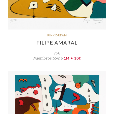
PINK DREAM
FILIPE AMARAL
75€
Miembros:
55€ o
1M + 10€