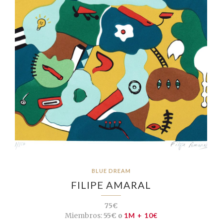
BLUE DREAM
FILIPE AMARAL
75€
Miembros:
55€ o
1M + 10€