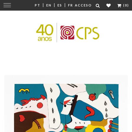
|
|
|
Cambiar
PT
EN
ES
FR
ACCESO
(0)
navegación