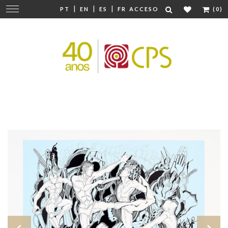
|
|
|
Cambiar
PT
EN
ES
FR
ACCESO
(0)
navegación