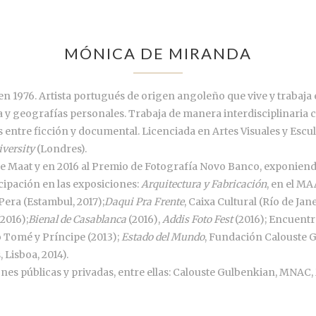
MÓNICA DE MIRANDA
n 1976. Artista portugués de origen angoleño que vive y trabaja e
 geografías personales. Trabaja de manera interdisciplinaria con
 entre ficción y documental. Licenciada en Artes Visuales y Escul
versity
(Londres).
e Maat y en 2016 al Premio de Fotografía Novo Banco, exponiendo
cipación en las exposiciones:
Arquitectura y Fabricación
, en el MA
Pera (Estambul, 2017);
Daqui Pra Frente
, Caixa Cultural (Río de Jane
2016);
Bienal de Casablanca
(2016),
Addis Foto Fest
(2016); Encuentr
o Tomé y Príncipe (2013);
Estado del Mundo
, Fundación Calouste G
 Lisboa, 2014).
ones públicas y privadas, entre ellas: Calouste Gulbenkian, MNAC,