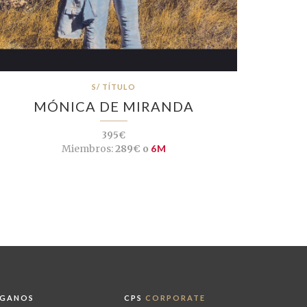
S/ TÍTULO
MÓNICA DE MIRANDA
395€
Miembros:
289€ o
6M
ÍGANOS
CPS
CORPORATE