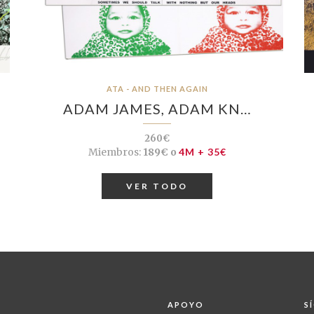
ATA - AND THEN AGAIN
ADAM JAMES, ADAM KN…
260€
Miembros:
189€ o
4M + 35€
VER TODO
APOYO
S