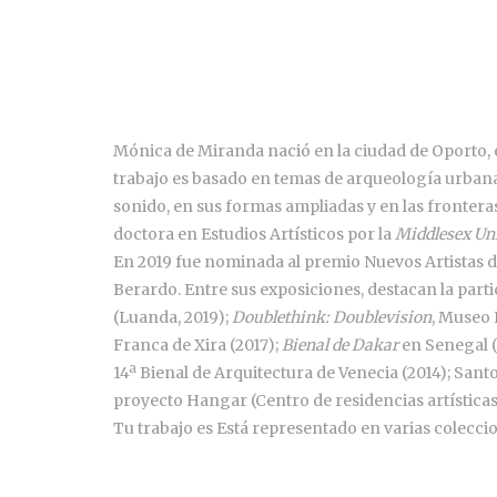
Mónica de Miranda nació en la ciudad de Oporto, e
trabajo es basado en temas de arqueología urbana y
sonido, en sus formas ampliadas y en las fronteras
doctora en Estudios Artísticos por la
Middlesex Uni
En 2019 fue nominada al premio Nuevos Artistas d
Berardo. Entre sus exposiciones, destacan la parti
(Luanda, 2019);
Doublethink: Doublevision
, Museo 
Franca de Xira (2017);
Bienal de Dakar
en Senegal (
14ª Bienal de Arquitectura de Venecia (2014); Sant
proyecto Hangar (Centro de residencias artísticas,
Tu trabajo es Está representado en varias colecci