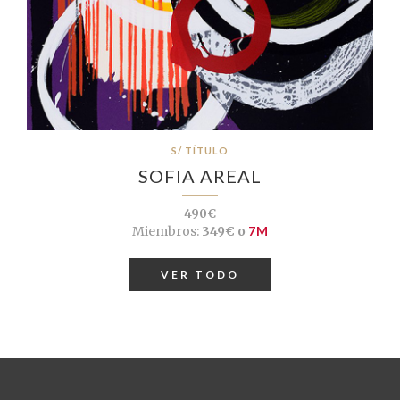
S/ TÍTULO
SOFIA AREAL
490€
Miembros:
349€ o
7M
VER TODO