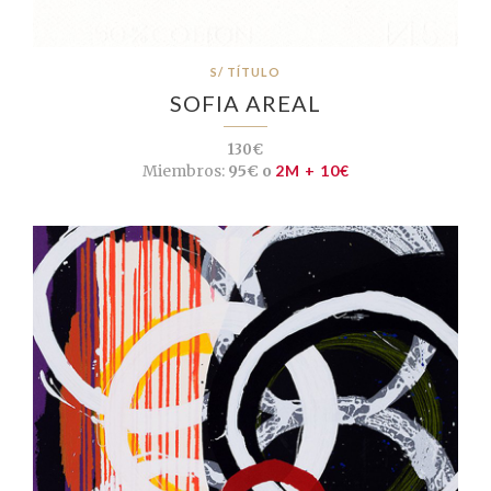
S/ TÍTULO
SOFIA AREAL
130€
Miembros:
95€ o
2M + 10€