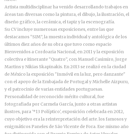
Artista multidisciplinar ha venido desarrollando trabajos en
áreas tan diversas como la pintura, el dibujo, la ilustración, el
diseño gráfico, la cerámica, el tapiz y la escenografía.
Su CV incluye numerosas exposiciones, entre las que
destacamos “SIM”, la muestra individual y antológica de los
últimos diez años de su obra que tuvo como espacio
Bienvenidos a Cordoaria Nacional, en 2011 y la exposición
colectiva e itinerante “Quatro”, con Manuel Casimiro, Jorge
Martins y Nikias Skapinakis. En 2013 se realizó en la ciudad
de México la exposición "Inmóvil en la luz, pero danzante"
con el apoyo de la Embajada de Portugal y Michelle Aizpuru,
y el patrocinio de varias entidades portuguesas.
Personalidad de reconocido mérito cultural, fue
fotografiada por Carmela García, junto a otras artistas
ilustres, para '*13 Políptico', exposición celebrada en 2012,
cuyo objetivo era la reinterpretación del arte. los famosos y
enigmáticos Paneles de São Vicente de Fora. Ese mismo año
fue distinguida con el Premio Femina de Artes Visuales.