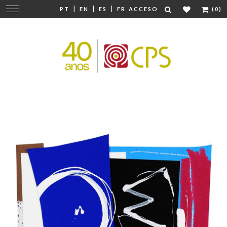
|
|
|
Cambiar
PT
EN
ES
FR
ACCESO
(0)
navegación