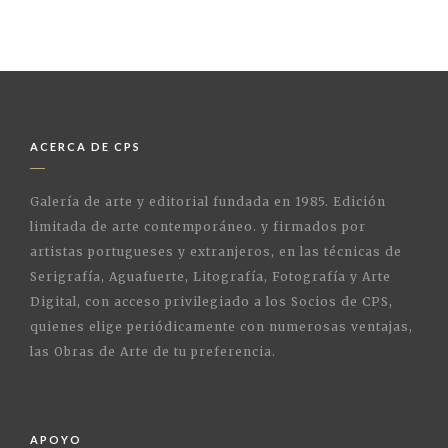
ACERCA DE CPS
Galería de arte y editorial fundada en 1985. Edición
limitada de arte contemporáneo. y firmados por
artistas portugueses y extranjeros, en las técnicas de
Serigrafía, Aguafuerte, Litografía, Fotografía y Arte
Digital, con acceso privilegiado a los Socios de CPS,
quienes elige periódicamente con numerosas ventajas,
las Obras de Arte de tu preferencia.
APOYO