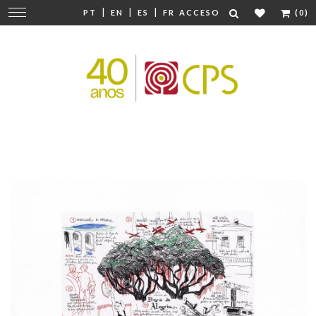
|
|
|
Cambiar
PT
EN
ES
FR
ACCESO
(0)
navegación