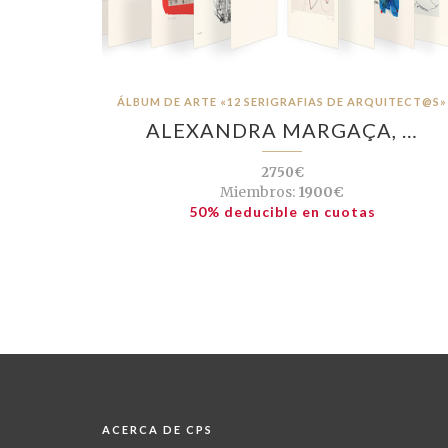
ÁLBUM DE ARTE «12 SERIGRAFIAS DE ARQUITECT@S»
ALEXANDRA MARGAÇA, …
2750€
Miembros:
1900€
50% deducible en cuotas
ACERCA DE CPS