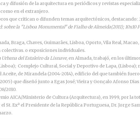
a y difusión de la arquitectura en periódicos y revistas especializ
como en el extranjero.
 libros que critican o difunden temas arquitectónicos, destacando:
ad: sobre la "Lisboa Monumental" de Fialho de Almeida
(2011);
10x10 
da, Braga, Chaves, Guimarâes, Lisboa, Oporto, Vila Real, Macao, 
colectivas. o exposiciones individuales.
 Urbana del Estaleiro da Lisnave
, en Almada, trabajó, en los último
Lisboa); Complejo Cultural, Social y Deportivo de Lapa, (Lisboa);
 Aceite, de Mirandela (2004-2014), edificio del que también fuero
2005) que diseñó junto a Egas José; Vieira y Gonçalo Afonso Dias
08/2010.
mio AICA/Ministerio de Cultura (Arquitectura), en 1999, por la to
l St. Exª el Presidente de la República Portuguesa, Dr. Jorge S
marzo.