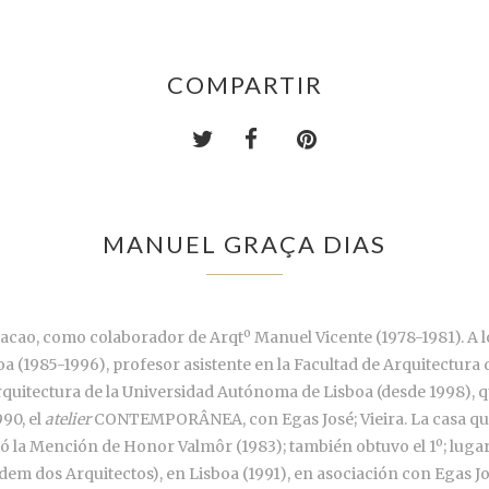
COMPARTIR
MANUEL GRAÇA DIAS
acao, como colaborador de Arqtº Manuel Vicente (1978-1981). A lo 
a (1985-1996), profesor asistente en la Facultad de Arquitectura 
rquitectura de la Universidad Autónoma de Lisboa (desde 1998), q
990, el
atelier
CONTEMPORÂNEA, con Egas José; Vieira. La casa que 
 la Mención de Honor Valmôr (1983); también obtuvo el 1º; lugar
em dos Arquitectos), en Lisboa (1991), en asociación con Egas Jos