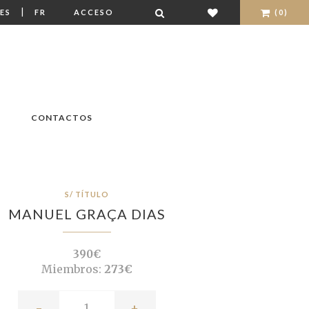
|
ES
FR
ACCESO
(0)
CONTACTOS
S/ TÍTULO
MANUEL GRAÇA DIAS
390€
Miembros:
273€
-
+