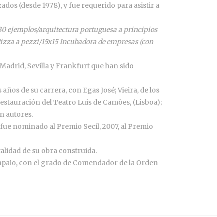
ados (desde 1978), y fue requerido para asistir a
30 ejemplos/arquitectura portuguesa a principios
Pizza a pezzi/15x15 Incubadora de empresas
(con
Madrid, Sevilla y Frankfurt que han sido
s años de su carrera, con Egas José; Vieira, de los
 restauración del Teatro Luis de Camôes, (Lisboa);
n autores.
 fue nominado al Premio Secil, 2007, al Premio
talidad de su obra construida.
ampaio, con el grado de Comendador de la Orden