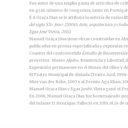
Fue autor de una amplia gama de artículos de crític
un gran número de congresos, tanto en Portugal 
É A Graça Dias se le atribuye la autoría de varios
del siglo XX< /em> (2004);
Arte, arquitectura y ciud
Egas José Vieira, 2011).
Manuel Graça Dias tiene obras construidas en Alma
publicadas en prensa especializada y expuestas en 
Coautor del controvertido
Estudio de Reconversión
proyectos: Museo Aljube, Resistencia y Libertad, (
Exposición permanente en el Museo del Olivo y del
El Teatro Municipal de Almada (Teatro Azul, 1998-
Mies van der Rohe, 2007 y al Premio Aga Khan, 20
Manuel Graça Dias y Egas Joséé; Vieira ganó el Pre
En 2006, Manuel Graça Dias fue homenajeado por e
del Infante D. Henrique. Falleció en 2019, el 24 de 