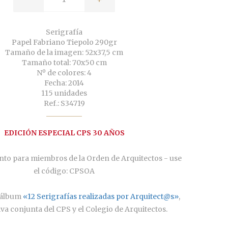
Serigrafía
Papel Fabriano Tiepolo 290gr
Tamaño de la imagen: 52x37,5 cm
Tamaño total: 70x50 cm
Nº de colores: 4
Fecha: 2014
115 unidades
Ref.: S34719
EDICIÓN ESPECIAL CPS 30 AÑOS
to para miembros de la Orden de Arquitectos - use
el código: CPSOA
Áálbum
«12 Serigrafías realizadas por Arquitect@s»
,
iva conjunta del CPS y el Colegio de Arquitectos.