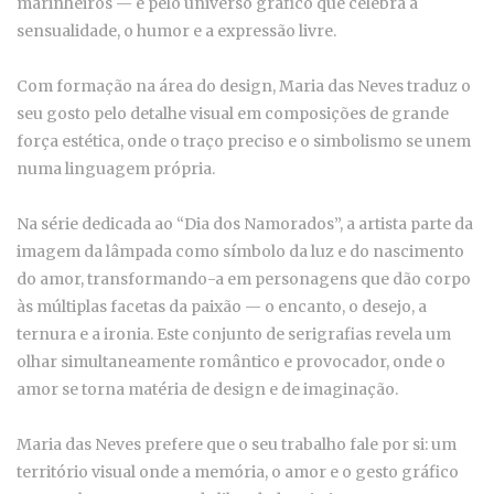
marinheiros — e pelo universo gráfico que celebra a
sensualidade, o humor e a expressão livre.
Com formação na área do design, Maria das Neves traduz o
seu gosto pelo detalhe visual em composições de grande
força estética, onde o traço preciso e o simbolismo se unem
numa linguagem própria.
Na série dedicada ao “Dia dos Namorados”, a artista parte da
imagem da lâmpada como símbolo da luz e do nascimento
do amor, transformando-a em personagens que dão corpo
às múltiplas facetas da paixão — o encanto, o desejo, a
ternura e a ironia. Este conjunto de serigrafias revela um
olhar simultaneamente romântico e provocador, onde o
amor se torna matéria de design e de imaginação.
Maria das Neves prefere que o seu trabalho fale por si: um
território visual onde a memória, o amor e o gesto gráfico