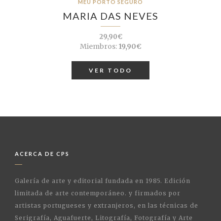
MEU PORTO SEGURO
MARIA DAS NEVES
29,90€
Miembros:
19,90€
VER TODO
ACERCA DE CPS
Galería de arte y editorial fundada en 1985. Edición
limitada de arte contemporáneo. y firmados por
artistas portugueses y extranjeros, en las técnicas de
Serigrafía, Aguafuerte, Litografía, Fotografía y Arte