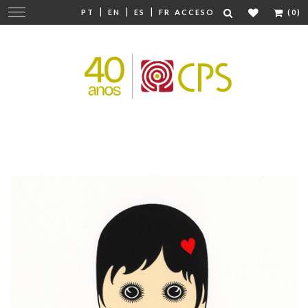
|
|
|
Cambiar
PT
EN
ES
FR
ACCESO
(0)
navegación