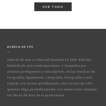
VER TODO
ACERCA DE CPS
Galería de arte y editorial fundada en 1985. Edición
limitada de arte contemporáneo. y firmados por
artistas portugueses y extranjeros, en las técnicas de
Serigrafía, Aguafuerte, Litografía, Fotografía y Arte
Digital, con acceso privilegiado a los Socios de CPS,
quienes elige periódicamente con numerosas ventajas,
las Obras de Arte de tu preferencia.