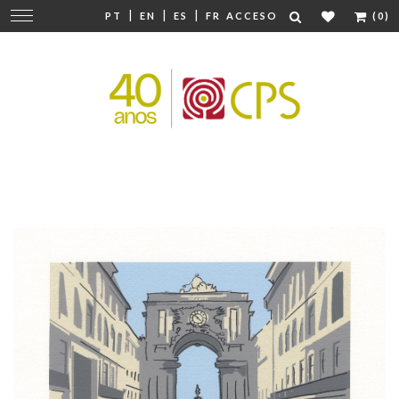
|
|
|
Cambiar
PT
EN
ES
FR
ACCESO
(0)
navegación