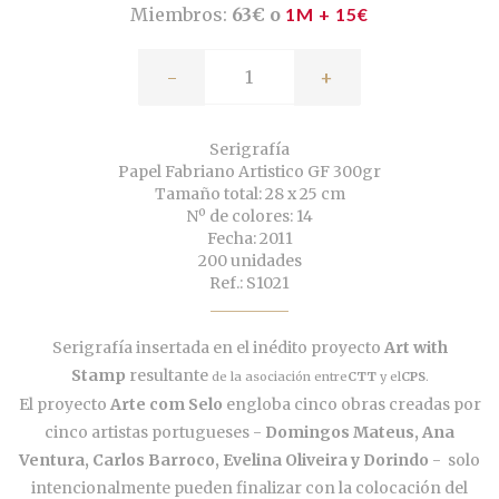
Miembros:
63€ o
1M + 15€
-
+
Serigrafía
Papel Fabriano Artistico GF 300gr
Tamaño total: 28 x 25 cm
Nº de colores: 14
Fecha: 2011
200 unidades
Ref.: S1021
Serigrafía insertada en el inédito proyecto
Art with
Stamp
resultante
de la asociación entre
CTT
y el
CPS
.
El proyecto
Arte com Selo
engloba cinco obras creadas por
cinco artistas portugueses -
Domingos Mateus, Ana
Ventura, Carlos Barroco, Evelina Oliveira y Dorindo
- solo
intencionalmente pueden finalizar con la colocación del