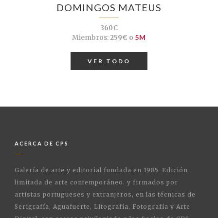
DOMINGOS MATEUS
360€
Miembros:
259€ o
5M
VER TODO
ACERCA DE CPS
Galería de arte y editorial fundada en 1985. Edición
limitada de arte contemporáneo. y firmados por
artistas portugueses y extranjeros, en las técnicas de
Serigrafía, Aguafuerte, Litografía, Fotografía y Arte