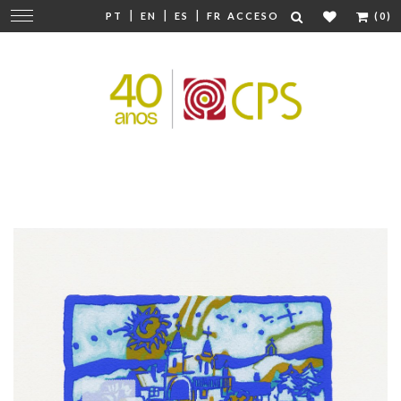
|
|
|
Cambiar
PT
EN
ES
FR
ACCESO
(0)
navegación