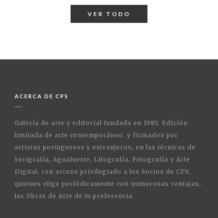
VER TODO
ACERCA DE CPS
Galería de arte y editorial fundada en 1985. Edición
limitada de arte contemporáneo. y firmados por
artistas portugueses y extranjeros, en las técnicas de
Serigrafía, Aguafuerte, Litografía, Fotografía y Arte
Digital, con acceso privilegiado a los Socios de CPS,
quienes elige periódicamente con numerosas ventajas,
las Obras de Arte de tu preferencia.