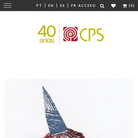
|
|
|
Cambiar
PT
EN
ES
FR
ACCESO
(0)
navegación