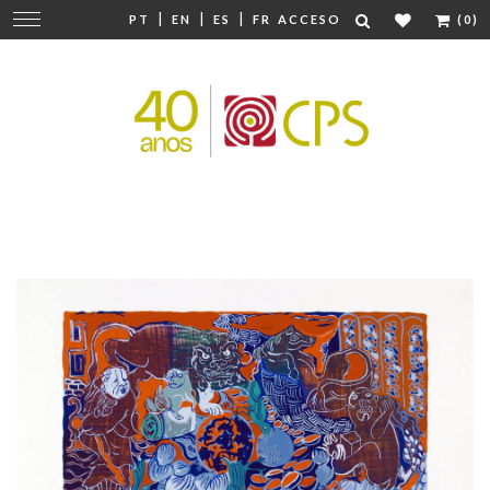
|
|
|
Cambiar
PT
EN
ES
FR
ACCESO
(0)
navegación