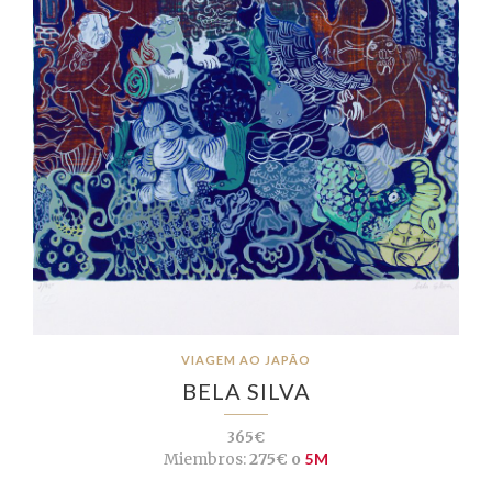
VIAGEM AO JAPÃO
BELA SILVA
365€
Miembros:
275€ o
5M