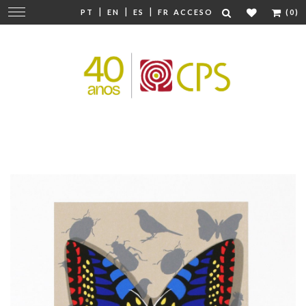
|
|
|
Cambiar
PT
EN
ES
FR
ACCESO
(0)
navegación