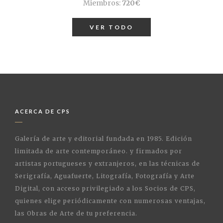
Miembros:
720€
VER TODO
ACERCA DE CPS
Galería de arte y editorial fundada en 1985. Edición
limitada de arte contemporáneo. y firmados por
artistas portugueses y extranjeros, en las técnicas de
Serigrafía, Aguafuerte, Litografía, Fotografía y Arte
Digital, con acceso privilegiado a los Socios de CPS,
quienes elige periódicamente con numerosas ventajas,
las Obras de Arte de tu preferencia.