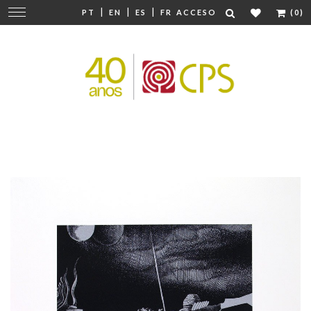
|
|
|
Cambiar
PT
EN
ES
FR
ACCESO
(0)
navegación