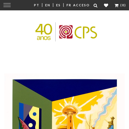
|
|
|
Cambiar
PT
EN
ES
FR
ACCESO
(0)
navegación