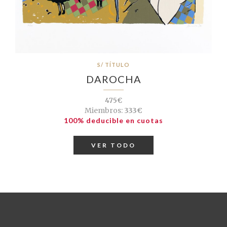
S/ TÍTULO
DAROCHA
475€
Miembros:
333€
100% deducible en cuotas
VER TODO