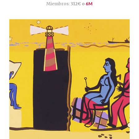
Miembros:
312€ o
6M