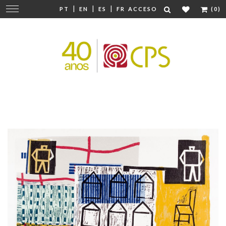
|
|
|
Cambiar
PT
EN
ES
FR
ACCESO
(0)
navegación