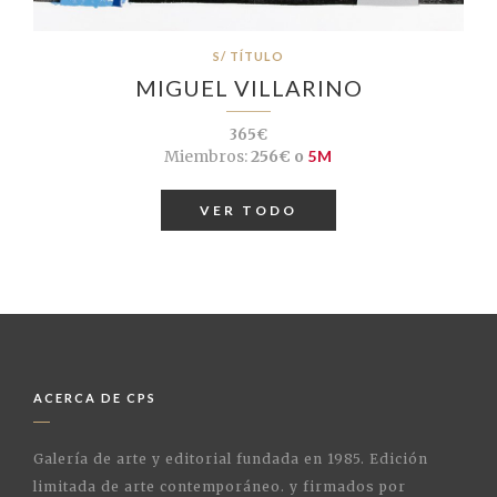
S/ TÍTULO
MIGUEL VILLARINO
365€
Miembros:
256€ o
5M
VER TODO
ACERCA DE CPS
Galería de arte y editorial fundada en 1985. Edición
limitada de arte contemporáneo. y firmados por