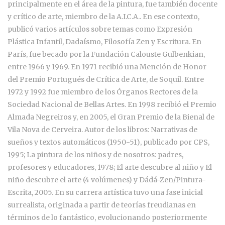
principalmente en el área de la pintura, fue también docente
y crítico de arte, miembro de la A.I.C.A.. En ese contexto,
publicó varios artículos sobre temas como Expresión
Plástica Infantil, Dadaísmo, Filosofía Zen y Escritura. En
París, fue becado por la Fundación Calouste Gulbenkian,
entre 1966 y 1969. En 1971 recibió una Mención de Honor
del Premio Portugués de Crítica de Arte, de Soquil. Entre
1972 y 1992 fue miembro de los Órganos Rectores de la
Sociedad Nacional de Bellas Artes. En 1998 recibió el Premio
Almada Negreiros y, en 2005, el Gran Premio de la Bienal de
Vila Nova de Cerveira. Autor de los libros: Narrativas de
sueños y textos automáticos (1950-51), publicado por CPS,
1995; La pintura de los niños y de nosotros: padres,
profesores y educadores, 1978; El arte descubre al niño y El
niño descubre el arte (4 volúmenes) y Dádá-Zen/Pintura-
Escrita, 2005. En su carrera artística tuvo una fase inicial
surrealista, originada a partir de teorías freudianas en
términos de lo fantástico, evolucionando posteriormente