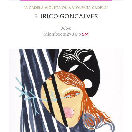
"A CADELA VIOLETA OU A VIOLENTA CADELA"
EURICO GONÇALVES
365€
Miembros:
270€ o
5M