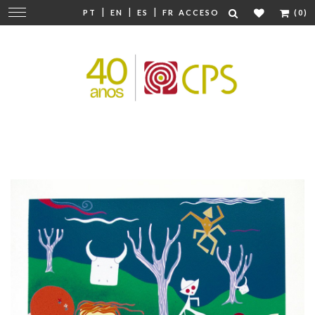
|
|
|
Cambiar
PT
EN
ES
FR
ACCESO
(0)
navegación