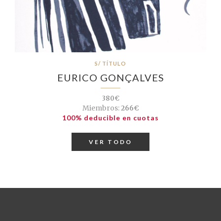
S/ TÍTULO
EURICO GONÇALVES
380€
Miembros:
266€
100% deducible en cuotas
VER TODO