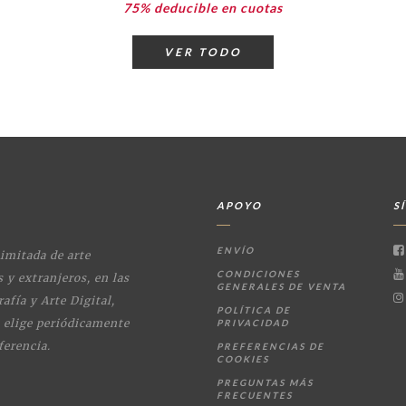
75% deducible en cuotas
VER TODO
APOYO
S
ENVÍO
limitada de arte
CONDICIONES
 y extranjeros, en las
GENERALES DE VENTA
afía y Arte Digital,
POLÍTICA DE
s elige periódicamente
PRIVACIDAD
ferencia.
PREFERENCIAS DE
COOKIES
PREGUNTAS MÁS
FRECUENTES