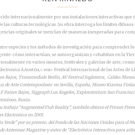
do internacionalmente por sus instalaciones interactivas que des
 las culturas tecnológicas. Su obra interroga los límites difusos
ligencias originales se mezclan de maneras inesperadas para co
ntre especies y los métodos de investigación para comprender los 
gente: cómo interactúan, se autoorganizan y cohabitan en la Tier
ionalmente en varios museos, festivales y galerías de arte, como
lectronica
ÁAustria,< em> Festival Internacional de las Artes de L
es Bajos,
Transmediale
Berlín,
AV Festival
Inglaterra,
Caldas Museu
uz de Arte Contemporáneo
en Sevilla, España,
Museo Kiasma
Finla
AF
Países Bajos,
Siggraph
Los Ángeles,
Exploratorium
San Francisco
mporáneo
, Rusia.
su trabajo “Augmented Fish Reality”, también obtuvo el Primer Prem
rs Electronica
en 2001.
a Verde" por su premio. del Fondo de las Naciones Unidas para el M
 de
Antennae Magazine
y autor de "Electrónica interactiva para artis