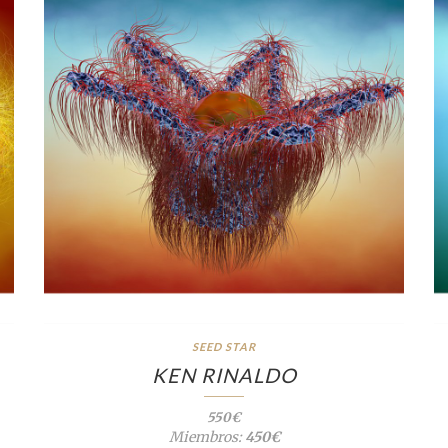
SEED STAR
KEN RINALDO
550€
Miembros:
450€