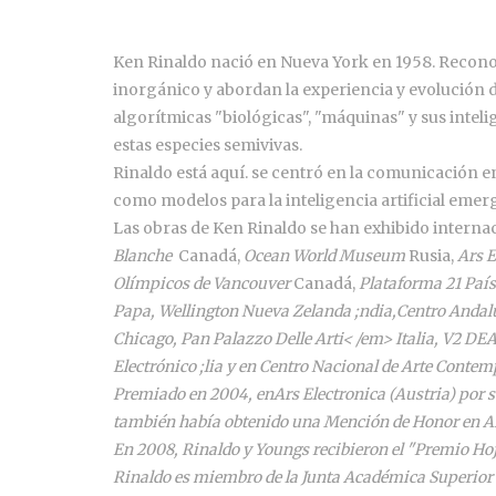
Ken Rinaldo nació en Nueva York en 1958. Reconoci
inorgánico y abordan la experiencia y evolución de
algorítmicas "biológicas", "máquinas" y sus inte
estas especies semivivas.
Rinaldo está aquí. se centró en la comunicación e
como modelos para la inteligencia artificial emer
Las obras de Ken Rinaldo se han exhibido internac
Blanche
Canadá,
Ocean World Museum
Rusia,
Ars E
Olímpicos de Vancouver
Canadá,
Plataforma 21
País
Papa,
Wellington Nueva Zelanda ;ndia,
Centro Andal
Chicago
,
Pan Palazzo Delle Arti< /em> Italia,
V2 DE
Electrónico ;lia
y en
Centro Nacional de Arte Conte
Premiado en 2004, en
Ars Electronica
(Austria) por 
también había obtenido una Mención de Honor en
A
En 2008, Rinaldo y Youngs recibieron el "Premio Hoj
Rinaldo es miembro de la Junta Académica Superior