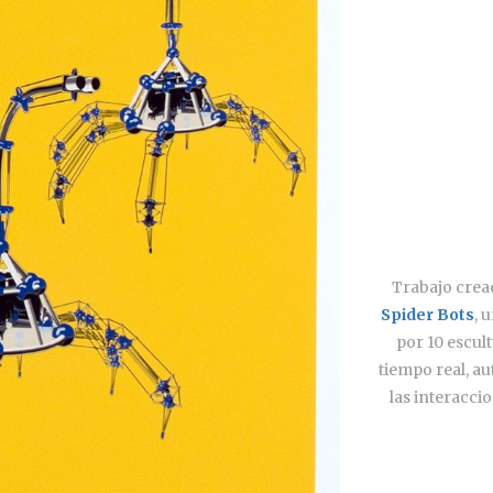
Trabajo crea
Spider Bots
, 
por 10 escul
tiempo real, a
las interaccio