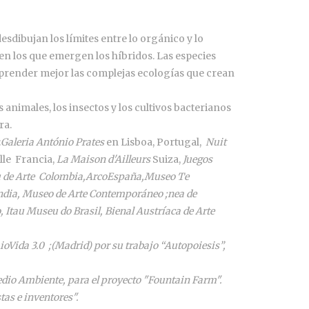
dibujan los límites entre lo orgánico y lo
 en los que emergen los híbridos. Las especies
mprender mejor las complejas ecologías que crean
animales, los insectos y los cultivos bacterianos
ra.
:
Galeria António Prates
en Lisboa, Portugal,
Nuit
ille Francia,
La Maison d'Ailleurs
Suiza,
Juegos
 de Arte
Colombia,
Arco
España,
Museo Te
ndia,
Museo de Arte Contemporáneo ;nea de
,
Itau Museu do Brasil
,
Bienal Austríaca de Arte
io
Vida 3.0
;(Madrid) por su trabajo “Autopoiesis”,
edio Ambiente, para el proyecto "Fountain Farm".
tas e inventores".