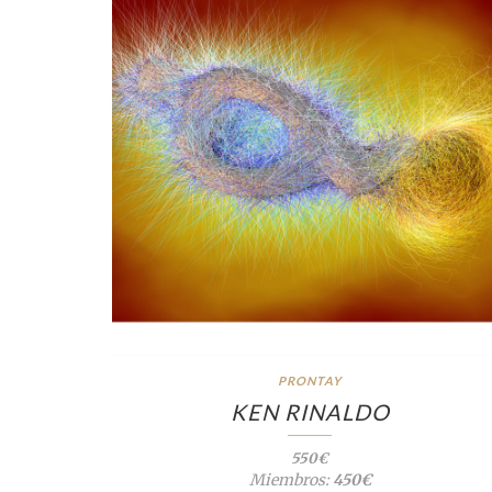
PRONTAY
KEN RINALDO
550€
Miembros:
450€