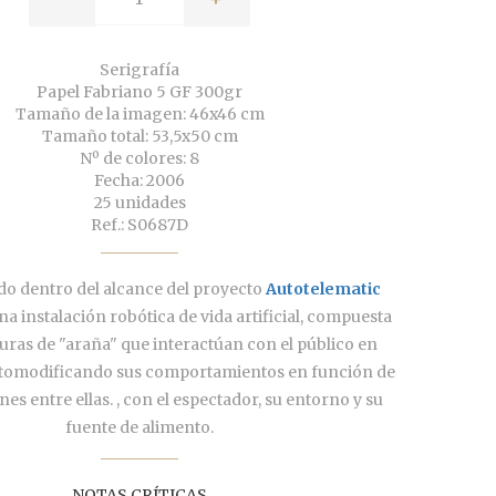
Serigrafía
Papel Fabriano 5 GF 300gr
Tamaño de la imagen: 46x46 cm
Tamaño total: 53,5x50 cm
Nº de colores: 8
Fecha: 2006
25 unidades
Ref.: S0687D
do dentro del alcance del proyecto
Autotelematic
una instalación robótica de vida artificial, compuesta
turas de "araña" que interactúan con el público en
utomodificando sus comportamientos en función de
nes entre ellas. , con el espectador, su entorno y su
fuente de alimento.
NOTAS CRÍTICAS