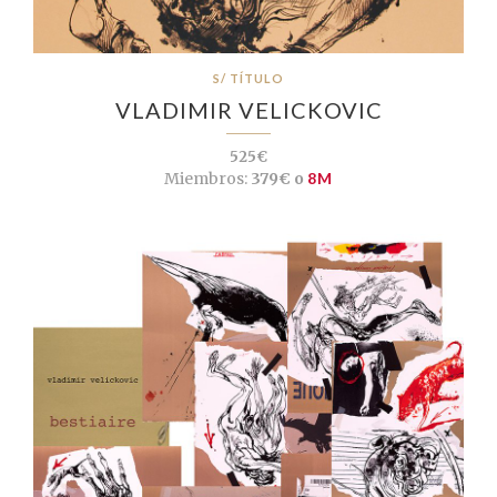
S/ TÍTULO
VLADIMIR VELICKOVIC
525€
Miembros:
379€ o
8M