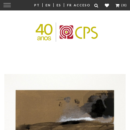
|
|
|
Cambiar
PT
EN
ES
FR
ACCESO
(0)
navegación