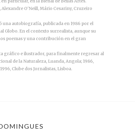
n particular, en la Bienal de Bellas Artes.
 Alexandre O'Neill, Mário Cesariny, Cruzeiro
ejó una autobiografía, publicada en 1986 por el
rial Globo. En el contexto surrealista, aunque su
gunos poemas y una contribución en el gran
a gráfico e ilustrador, para finalmente regresar al
cional de la Naturaleza, Luanda, Angola; 1986,
996, Clube dos Jornalistas, Lisboa.
 DOMINGUES