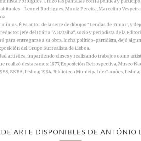
ista Portugués. Cruzó las pantallas con la política y participó, e
bituales - Leonel Rodrigues, Moniz Pereira, Marcelino Vespeira,
oa.
 Hermínios. É Es autor de la serie de dibujos "Lendas de Timor", y d
 redactor jefe del Diário "A Batalha", socio y periodista de la Edito
iró para entregarse a su obra. lucha político-partidista, dejó al
posición del Grupo Surrealista de Lisboa.
ad artística, impartiendo clases y realizando trabajos como artist
que realizó destacamos: 1977, Exposición Retrospectiva, Museo Na
88, SNBA, Lisboa; 1994, Biblioteca Municipal de Camôes, Lisboa; 1
 DE ARTE DISPONIBLES DE ANTÓNIO