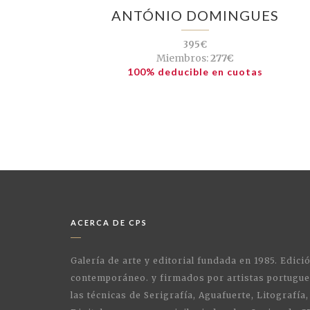
ANTÓNIO DOMINGUES
395€
Miembros:
277€
100% deducible en cuotas
ACERCA DE CPS
Galería de arte y editorial fundada en 1985. Edici
contemporáneo. y firmados por artistas portugue
las técnicas de Serigrafía, Aguafuerte, Litografía,