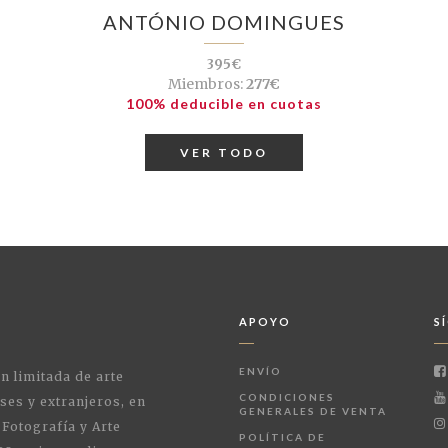
ANTÓNIO DOMINGUES
395€
Miembros:
277€
100% deducible en cuotas
VER TODO
APOYO
S
ENVÍO
ón limitada de arte
CONDICIONES
ses y extranjeros, en
GENERALES DE VENTA
 Fotografía y Arte
POLÍTICA DE