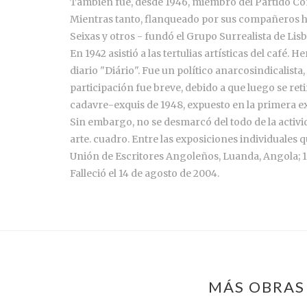
También fue, desde 1946, miembro del Partido Comun
Mientras tanto, flanqueado por sus compañeros ha
Seixas y otros - fundó el Grupo Surrealista de Lisb
En 1942 asistió a las tertulias artísticas del café.
diario "Diário". Fue un político anarcosindicalista,
participación fue breve, debido a que luego se ret
cadavre-exquis de 1948, expuesto en la primera ex
Sin embargo, no se desmarcó del todo de la activid
arte. cuadro. Entre las exposiciones individuales 
Unión de Escritores Angoleños, Luanda, Angola; 19
Falleció el 14 de agosto de 2004.
MÁS OBRAS