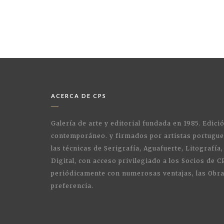
ACERCA DE CPS
Galería de arte y editorial fundada en 1985. Edici
contemporáneo. y firmados por artistas portugue
las técnicas de Serigrafía, Aguafuerte, Litografía,
Digital, con acceso privilegiado a los Socios de C
periódicamente con numerosas ventajas, las Obra
preferencia.