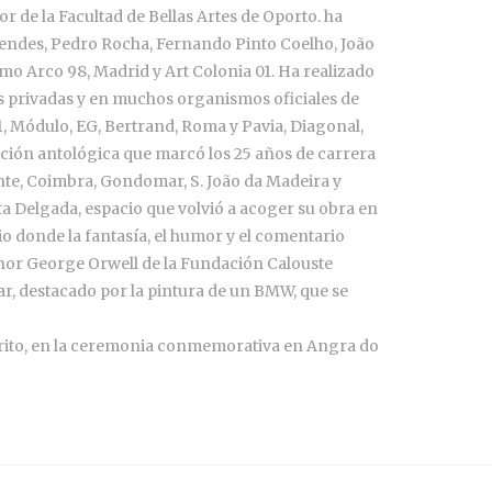
r de la Facultad de Bellas Artes de Oporto. ha
Mendes, Pedro Rocha, Fernando Pinto Coelho, João
mo Arco 98, Madrid y Art Colonia 01. Ha realizado
es privadas y en muchos organismos oficiales de
1, Módulo, EG, Bertrand, Roma y Pavia, Diagonal,
sición antológica que marcó los 25 años de carrera
ante, Coimbra, Gondomar, S. João da Madeira y
ta Delgada, espacio que volvió a acoger su obra en
io donde la fantasía, el humor y el comentario
onor George Orwell de la Fundación Calouste
ar, destacado por la pintura de un BMW, que se
 Mérito, en la ceremonia conmemorativa en Angra do