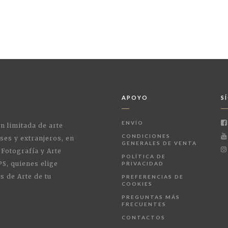
APOYO
S
ENVÍO
ón limitada de arte
CONDICIONES
ses y extranjeros, en
GENERALES DE VENTA
 Fotografía y Arte
POLÍTICA DE
PS, quienes elige
PRIVACIDAD
s de Arte de tu
PREFERENCIAS DE
COOKIES
PREGUNTAS MÁS
FRECUENTES
CONTACTOS