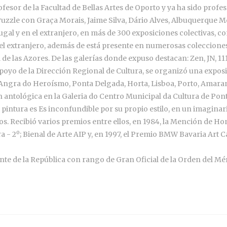
esor de la Facultad de Bellas Artes de Oporto y ya ha sido profeso
Puzzle con Graça Morais, Jaime Silva, Dário Alves, Albuquerque 
al y en el extranjero, en más de 300 exposiciones colectivas, co
n el extranjero, además de está presente en numerosas coleccion
de las Azores. De las galerías donde expuso destacan: Zen, JN, 11
l apoyo de la Dirección Regional de Cultura, se organizó una expo
de Angra do Heroísmo, Ponta Delgada, Horta, Lisboa, Porto, Amar
n antológica en la Galeria do Centro Municipal da Cultura de Pon
 pintura es Es inconfundible por su propio estilo, en un imaginar
s. Recibió varios premios entre ellos, en 1984, la Mención de H
 - 2º; Bienal de Arte AIP y, en 1997, el Premio BMW Bavaria Art C
dente de la República con rango de Gran Oficial de la Orden del