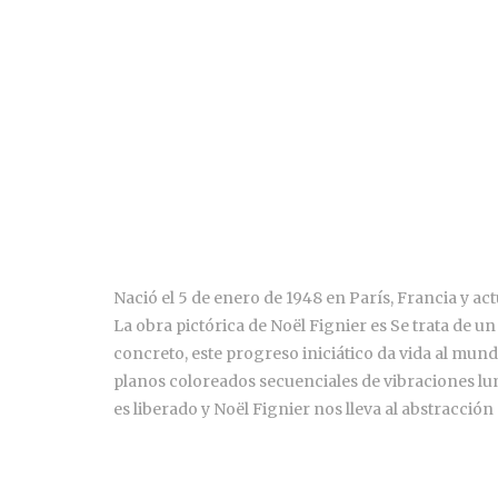
Nació el 5 de enero de 1948 en París, Francia y ac
La obra pictórica de Noël Fignier es Se trata de u
concreto, este progreso iniciático da vida al mun
planos coloreados secuenciales de vibraciones lu
es liberado y Noël Fignier nos lleva al abstracció