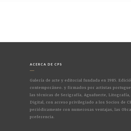
ACERCA DE CPS
Galería de arte y editorial fundada en 1985. Edici
contemporáneo. y firmados por artistas portugue
las técnicas de Serigrafía, Aguafuerte, Litografía,
Digital, con acceso privilegiado a los Socios de C
periódicamente con numerosas ventajas, las Obra
preferencia.