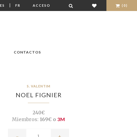
|
ES
FR
ACCESO
(0)
CONTACTOS
S. VALENTIM
NOEL FIGNIER
240€
Miembros:
169€ o
3M
-
+