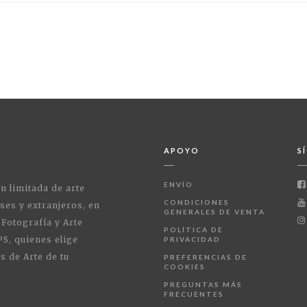
APOYO
S
ENVÍO
ón limitada de arte
CONDICIONES
ses y extranjeros, en
GENERALES DE VENTA
 Fotografía y Arte
POLÍTICA DE
PS, quienes elige
PRIVACIDAD
s de Arte de tu
PREFERENCIAS DE
COOKIES
PREGUNTAS MÁS
FRECUENTES