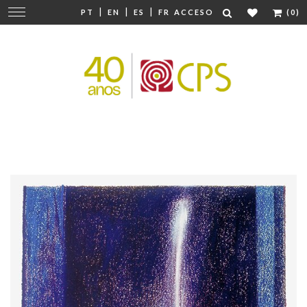
|
|
|
Cambiar
PT
EN
ES
FR
ACCESO
(0)
navegación