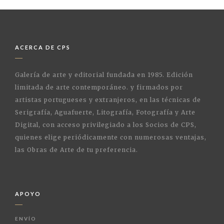
ACERCA DE CPS
Galería de arte y editorial fundada en 1985. Edición
limitada de arte contemporáneo. y firmados por
artistas portugueses y extranjeros, en las técnicas de
Serigrafía, Aguafuerte, Litografía, Fotografía y Arte
Digital, con acceso privilegiado a los Socios de CPS,
quienes elige periódicamente con numerosas ventajas,
las Obras de Arte de tu preferencia.
APOYO
ENVÍO