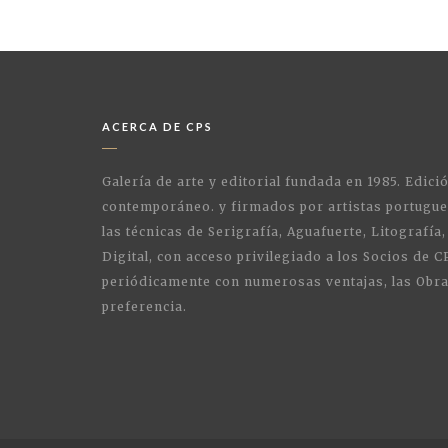
ACERCA DE CPS
Galería de arte y editorial fundada en 1985. Edici
contemporáneo. y firmados por artistas portugue
las técnicas de Serigrafía, Aguafuerte, Litografía,
Digital, con acceso privilegiado a los Socios de C
periódicamente con numerosas ventajas, las Obra
preferencia.