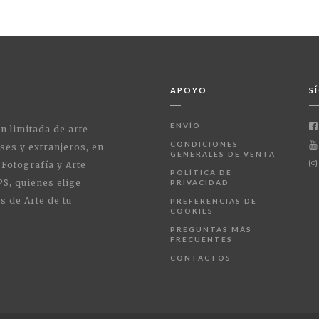
APOYO
S
ENVÍO
ón limitada de arte
CONDICIONES
ses y extranjeros, en
GENERALES DE VENTA
 Fotografía y Arte
POLÍTICA DE
PS, quienes elige
PRIVACIDAD
s de Arte de tu
PREFERENCIAS DE
COOKIES
PREGUNTAS MÁS
FRECUENTES
CONTACTOS