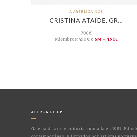
A ARTE LIGA-NOS
CRISTINA ATAÍDE, GR…
700€
Miembros:
450€ o
6M + 190€
ACERCA DE CPS
Galería de arte y editorial fundada en 1985. Edici
contemporáneo. y firmados por artistas portugue