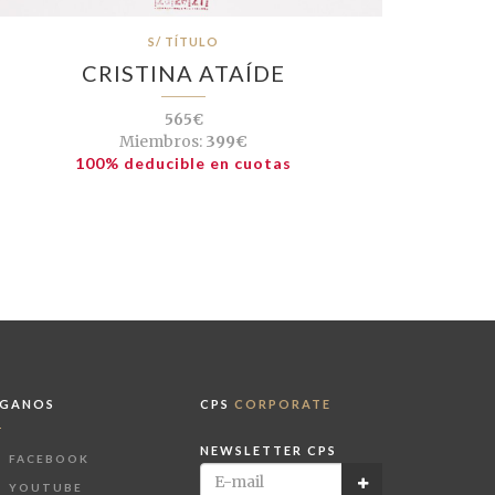
S/ TÍTULO
CRISTINA ATAÍDE
565€
Miembros:
399€
100% deducible en cuotas
ÍGANOS
CPS
CORPORATE
NEWSLETTER CPS
FACEBOOK
YOUTUBE