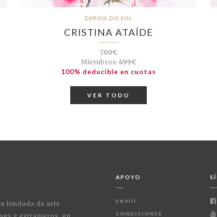
DEPOIS DO SOL
CRISTINA ATAÍDE
700€
Miembros:
499€
100% deducible en cuotas
VER TODO
APOYO
S
ENVÍO
ón limitada de arte
CONDICIONES
ses y extranjeros, en