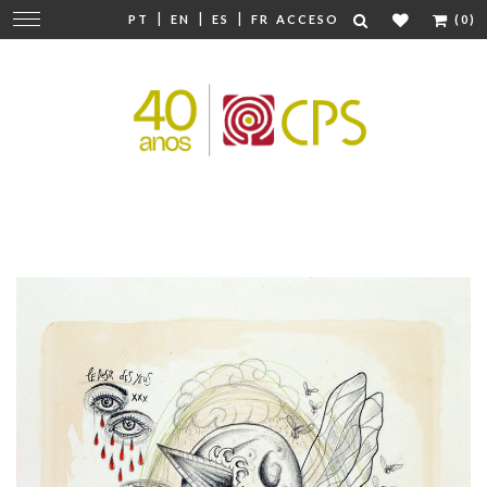
|
|
|
Cambiar
PT
EN
ES
FR
ACCESO
(0)
navegación