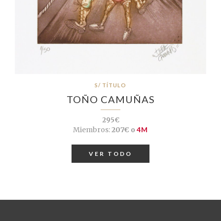
S/ TÍTULO
TOÑO CAMUÑAS
295€
Miembros:
207€ o
4M
VER TODO