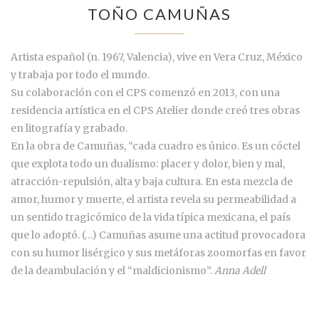
TOÑO CAMUÑAS
Artista español (n. 1967, Valencia), vive en Vera Cruz, México
y trabaja por todo el mundo.
Su colaboración con el CPS comenzó en 2013, con una
residencia artística en el CPS Atelier donde creó tres obras
en litografía y grabado.
En la obra de Camuñas, “cada cuadro es único. Es un cóctel
que explota todo un dualismo: placer y dolor, bien y mal,
atracción-repulsión, alta y baja cultura. En esta mezcla de
amor, humor y muerte, el artista revela su permeabilidad a
un sentido tragicómico de la vida típica mexicana, el país
que lo adoptó. (…) Camuñas asume una actitud provocadora
con su humor lisérgico y sus metáforas zoomorfas en favor
de la deambulación y el “maldicionismo”.
Anna Adell