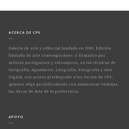
ACERCA DE CPS
Galería de arte y editorial fundada en 1985. Edición
limitada de arte contemporáneo. y firmados por
artistas portugueses y extranjeros, en las técnicas de
Serigrafía, Aguafuerte, Litografía, Fotografía y Arte
Digital, con acceso privilegiado a los Socios de CPS,
quienes elige periódicamente con numerosas ventajas,
las Obras de Arte de tu preferencia.
APOYO