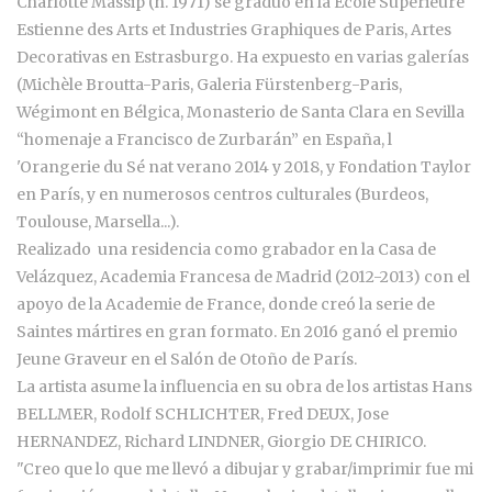
Charlotte Massip (n. 1971) se graduó en la Ecole Supérieure
Estienne des Arts et Industries Graphiques de Paris, Artes
Decorativas en Estrasburgo. Ha expuesto en varias galerías
(Michèle Broutta-Paris, Galeria Fürstenberg-Paris,
Wégimont en Bélgica, Monasterio de Santa Clara en Sevilla
“homenaje a Francisco de Zurbarán” en España, l
'Orangerie du Sé nat verano 2014 y 2018, y Fondation Taylor
en París, y en numerosos centros culturales (Burdeos,
Toulouse, Marsella...).
Realizado una residencia como grabador en la Casa de
Velázquez, Academia Francesa de Madrid (2012-2013) con el
apoyo de la
Academie de France
, donde creó la serie de
Saintes mártires en gran formato. En 2016 ganó el premio
Jeune Graveur en el Salón de Otoño de París.
La artista asume la influencia en su obra de los artistas Hans
BELLMER, Rodolf SCHLICHTER, Fred DEUX, Jose
HERNANDEZ, Richard LINDNER, Giorgio DE CHIRICO.
"Creo que lo que me llevó a dibujar y grabar/imprimir fue mi