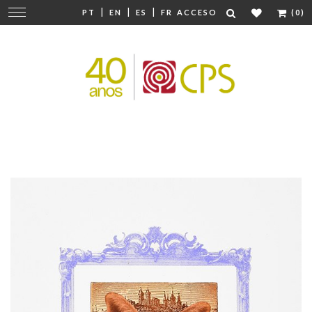
|
|
|
Cambiar
PT
EN
ES
FR
ACCESO
(0)
navegación