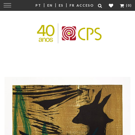
|
|
|
Cambiar
PT
EN
ES
FR
ACCESO
(0)
navegación