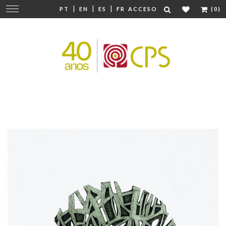
|
|
|
Cambiar
PT
EN
ES
FR
ACCESO
(0)
navegación