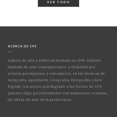
VER TODO
ACERCA DE CPS
Galería de arte y editorial fundada en 1985. Edición
limitada de arte contemporáneo. y firmados por
artistas portugueses y extranjeros, en las técnicas de
Serigrafía, Aguafuerte, Litografía, Fotografía y Arte
Digital, con acceso privilegiado a los Socios de CPS,
quienes elige periódicamente con numerosas ventajas,
las Obras de Arte de tu preferencia.