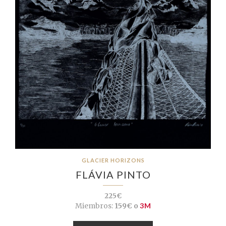
GLACIER HORIZONS
FLÁVIA PINTO
225€
Miembros:
159€ o
3M