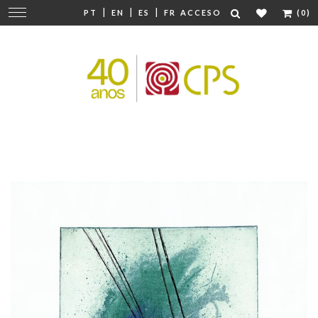
|
|
|
Cambiar
PT
EN
ES
FR
ACCESO
(0)
navegación