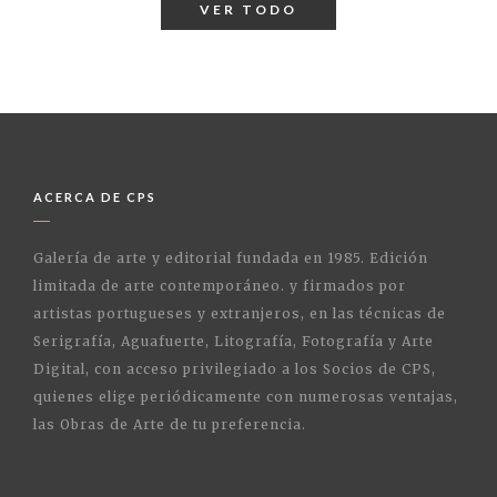
VER TODO
ACERCA DE CPS
Galería de arte y editorial fundada en 1985. Edición
limitada de arte contemporáneo. y firmados por
artistas portugueses y extranjeros, en las técnicas de
Serigrafía, Aguafuerte, Litografía, Fotografía y Arte
Digital, con acceso privilegiado a los Socios de CPS,
quienes elige periódicamente con numerosas ventajas,
las Obras de Arte de tu preferencia.