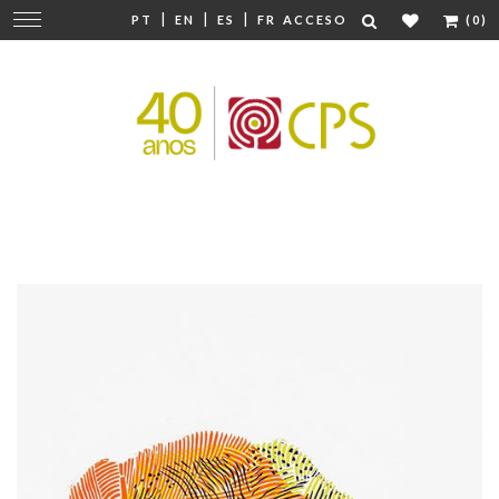
|
|
|
Cambiar
PT
EN
ES
FR
ACCESO
(0)
navegación