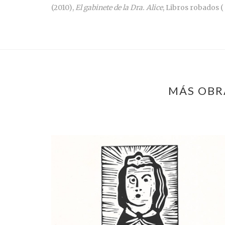
(2010),
El gabinete de la Dra. Alice
, Libros robados (
MÁS OBRA