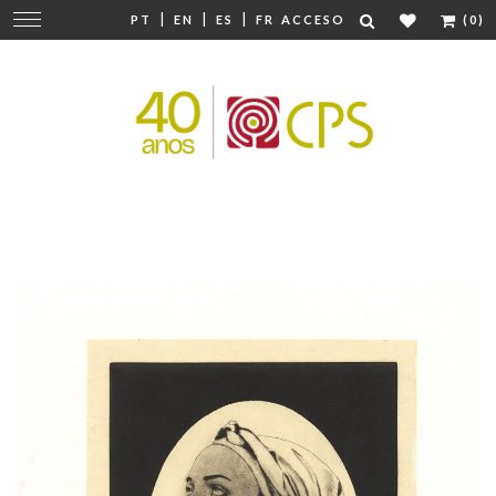
|
|
|
Cambiar
PT
EN
ES
FR
ACCESO
(0)
navegación