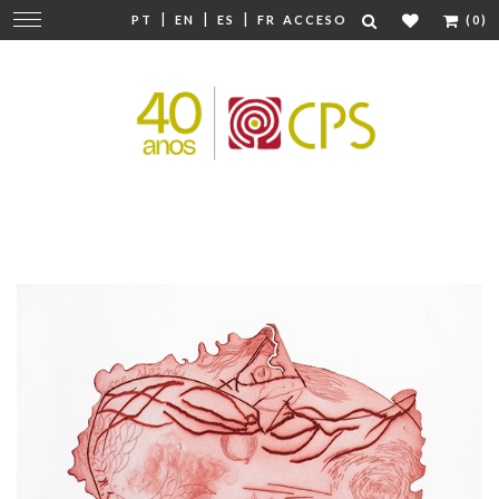
|
|
|
Cambiar
PT
EN
ES
FR
ACCESO
(0)
navegación