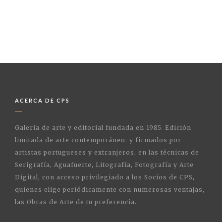
ACERCA DE CPS
Galería de arte y editorial fundada en 1985. Edición
limitada de arte contemporáneo. y firmados por
artistas portugueses y extranjeros, en las técnicas de
Serigrafía, Aguafuerte, Litografía, Fotografía y Arte
Digital, con acceso privilegiado a los Socios de CPS,
quienes elige periódicamente con numerosas ventajas,
las Obras de Arte de tu preferencia.