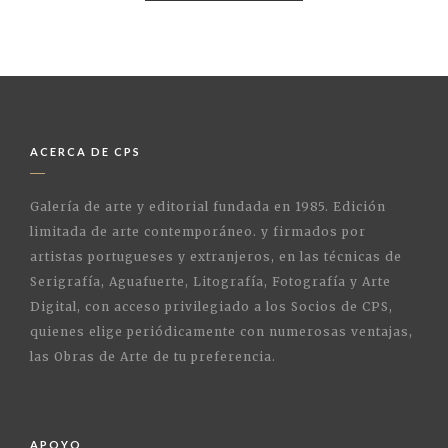
ACERCA DE CPS
Galería de arte y editorial fundada en 1985. Edición
limitada de arte contemporáneo. y firmados por
artistas portugueses y extranjeros, en las técnicas de
Serigrafía, Aguafuerte, Litografía, Fotografía y Arte
Digital, con acceso privilegiado a los Socios de CPS,
quienes elige periódicamente con numerosas ventajas,
las Obras de Arte de tu preferencia.
APOYO