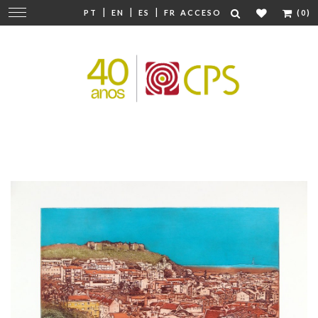
|
|
|
Cambiar
PT
EN
ES
FR
ACCESO
(0)
navegación