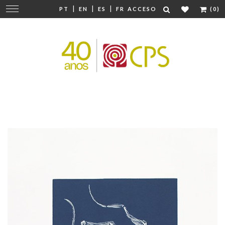
|
|
|
Cambiar
PT
EN
ES
FR
ACCESO
(0)
navegación