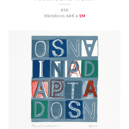
65€
Miembros:
46€ o
1M