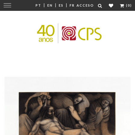
|
|
|
Cambiar
PT
EN
ES
FR
ACCESO
(0)
navegación