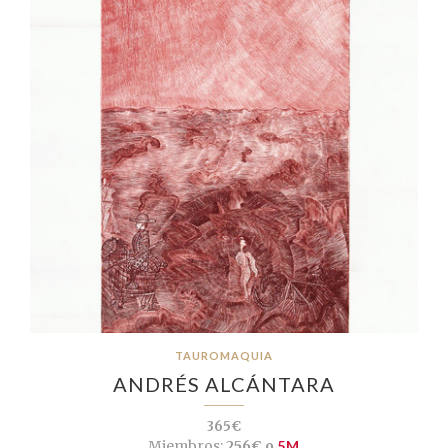
TAUROMAQUIA
ANDRÉS ALCÁNTARA
365€
Miembros:
256€ o
5M