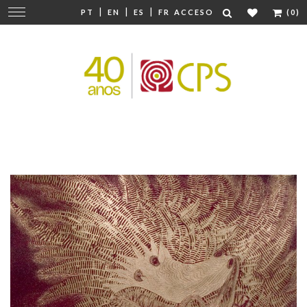
|
|
|
Cambiar
PT
EN
ES
FR
ACCESO
(0)
navegación