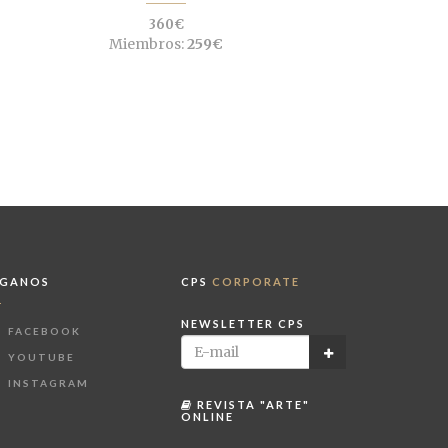
360€
Miembros:
259€
ÍGANOS
CPS
CORPORATE
NEWSLETTER CPS
FACEBOOK
YOUTUBE
INSTAGRAM
REVISTA "ARTE"
ONLINE