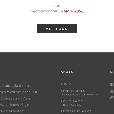
650€
Miembros:
469€ o
5M + 235€
VER TODO
APOYO
S
ENVÍO
ón limitada de arte
CONDICIONES
ses y extranjeros, en
GENERALES DE VENTA
 Fotografía y Arte
POLÍTICA DE
PS, quienes elige
PRIVACIDAD
s de Arte de tu
PREFERENCIAS DE