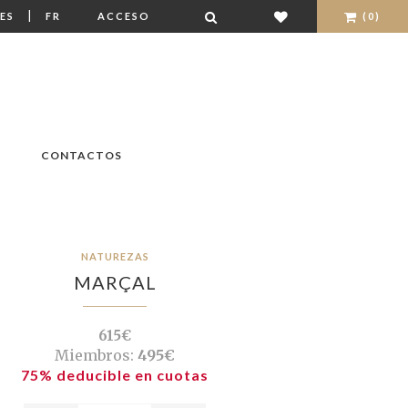
|
ES
FR
ACCESO
(0)
CONTACTOS
NATUREZAS
MARÇAL
615€
Miembros:
495€
75% deducible en cuotas