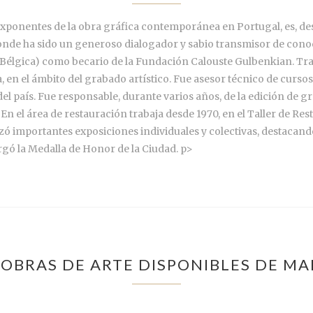
exponentes de la obra gráfica contemporánea en Portugal, es, de
donde ha sido un generoso dialogador y sabio transmisor de conoc
ja (Bélgica) como becario de la Fundación Calouste Gulbenkian. Tr
a, en el ámbito del grabado artístico. Fue asesor técnico de curso
el país. Fue responsable, durante varios años, de la edición de gr
En el área de restauración trabaja desde 1970, en el Taller de 
zó importantes exposiciones individuales y colectivas, destacando
rgó la Medalla de Honor de la Ciudad. p>
OBRAS DE ARTE DISPONIBLES DE M