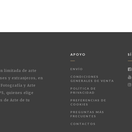
APOYO
S
ENVÍO
ón limitada de arte
CONDICIONES
ses y extranjeros, en
GENERALES DE VENTA
 Fotografía y Arte
POLÍTICA DE
PS, quienes elige
PRIVACIDAD
s de Arte de tu
PREFERENCIAS DE
COOKIES
PREGUNTAS MÁS
FRECUENTES
CONTACTOS