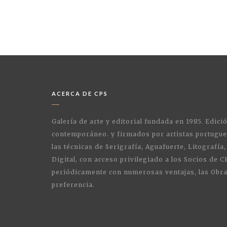
ACERCA DE CPS
Galería de arte y editorial fundada en 1985. Edici
contemporáneo. y firmados por artistas portugue
las técnicas de Serigrafía, Aguafuerte, Litografía,
Digital, con acceso privilegiado a los Socios de C
periódicamente con numerosas ventajas, las Obra
preferencia.