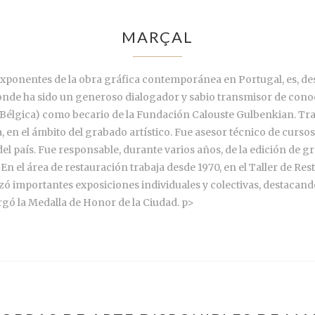
MARÇAL
exponentes de la obra gráfica contemporánea en Portugal, es, de
donde ha sido un generoso dialogador y sabio transmisor de conoc
ja (Bélgica) como becario de la Fundación Calouste Gulbenkian. Tr
a, en el ámbito del grabado artístico. Fue asesor técnico de curso
el país. Fue responsable, durante varios años, de la edición de gr
En el área de restauración trabaja desde 1970, en el Taller de 
zó importantes exposiciones individuales y colectivas, destacando
rgó la Medalla de Honor de la Ciudad. p>