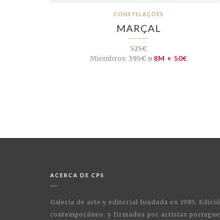
CONSTELAÇÕES
MARÇAL
525€
Miembros:
395€ o
8M + 50€
ACERCA DE CPS
Galería de arte y editorial fundada en 1985. Edici
contemporáneo. y firmados por artistas portugue