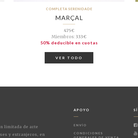
COMPLETA SERENIDADE
MARÇAL
475€
Miembros:
333€
50% deducible en cuotas
VER TODO
APOYO
S
ENVÍO
ón limitada de arte
CONDICIONES
ses y extranjeros, en
GENERALES DE VENTA