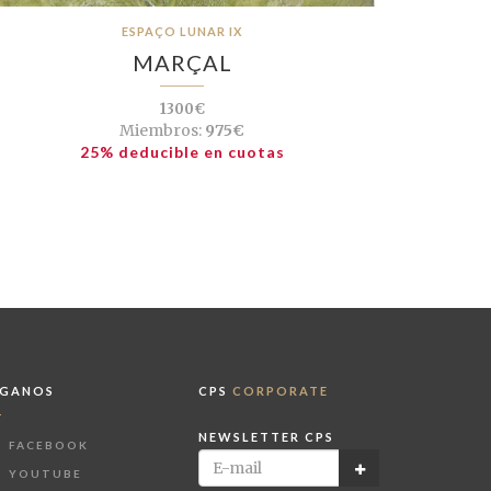
ESPAÇO LUNAR IX
MARÇAL
1300€
Miembros:
975€
25% deducible en cuotas
ÍGANOS
CPS
CORPORATE
NEWSLETTER CPS
FACEBOOK
YOUTUBE